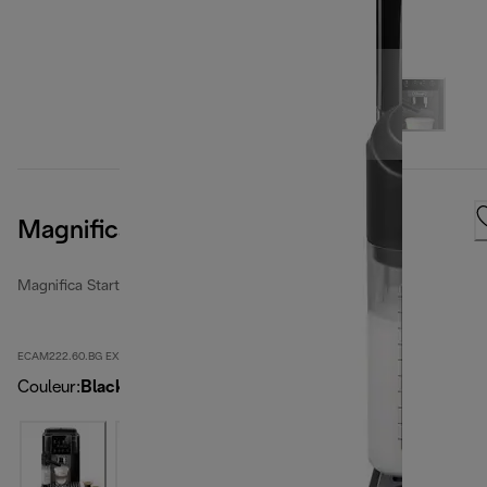
Magnifica Start
Magnifica Start
ECAM222.60.BG EX:1
Couleur
:
Black