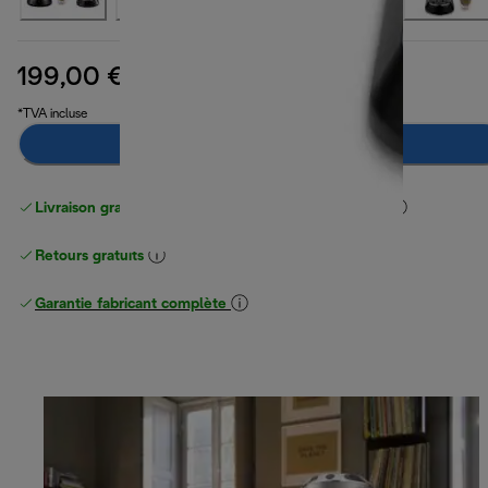
199,00 €
prix original 259,99 €
259,99 €
(-23 %)
*TVA incluse
Ajouter au panier
Livraison gratuite standard
standard à partir de 49 €
Retours gratuits
Garantie fabricant complète