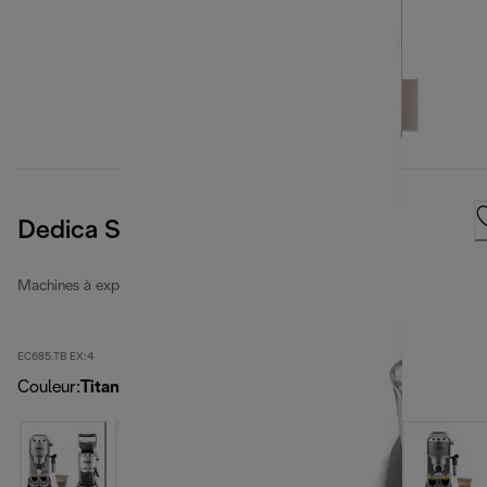
Dedica Style
Machines à expresso manuelles Dedica
EC685.TB EX:4
Couleur
:
Titanium noir