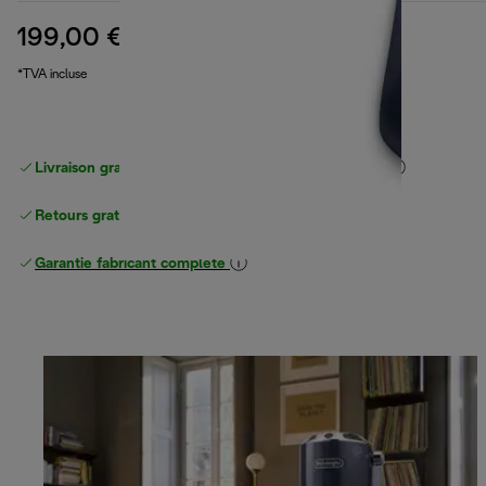
199,00 €
prix original 259,99 €
259,99 €
(-23 %)
*TVA incluse
Livraison gratuite standard
standard à partir de 49 €
Retours gratuits
Garantie fabricant complète