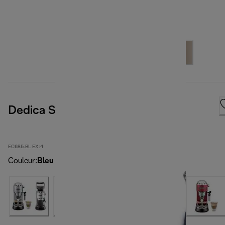
Dedica Style
EC685.BL EX:4
Couleur
:
Bleu