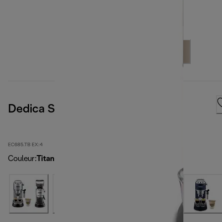
Dedica Style
EC685.TB EX:4
Couleur
:
Titanium noir