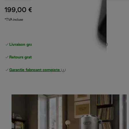
199,00 €
prix original 259,99 €
259,99 €
(-23 %)
*TVA incluse
Livraison gratuite standard
standard à partir de 49 €
Retours gratuits
Garantie fabricant complète