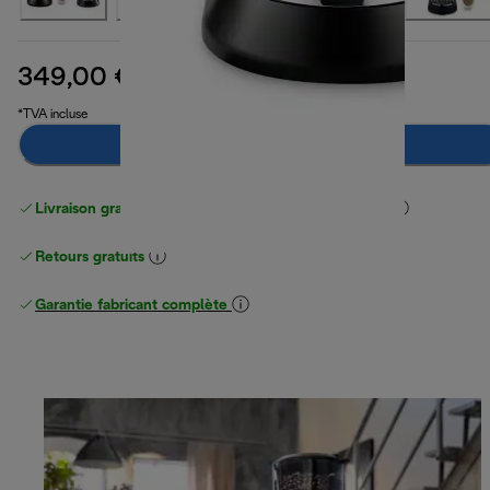
349,00 €
prix original 449,90 €
449,90 €
(-22 %)
*TVA incluse
Ajouter au panier
Livraison gratuite standard
standard à partir de 49 €
Retours gratuits
Garantie fabricant complète