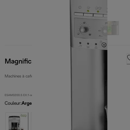
Magnifica
Machines à café entièrement automatiques rénovées
ESAM3200.S EX:1-second
Couleur
:
Argent