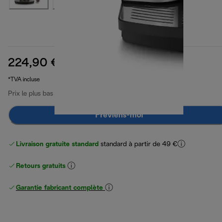
224,90 €
prix original 369,90 €
369,90 €
(-39 %)
*TVA incluse
Prix le plus bas 30 derniers jours
224,90 €
Préviens-moi
Livraison gratuite standard
standard à partir de 49 €
Retours gratuits
Garantie fabricant complète