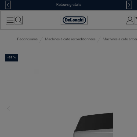
Skip
Retours gratuits
to
Content
Déclaration
d'accessibilité
Recondionné
Machines à café reconditionnées
Machines à café enti
-39 %