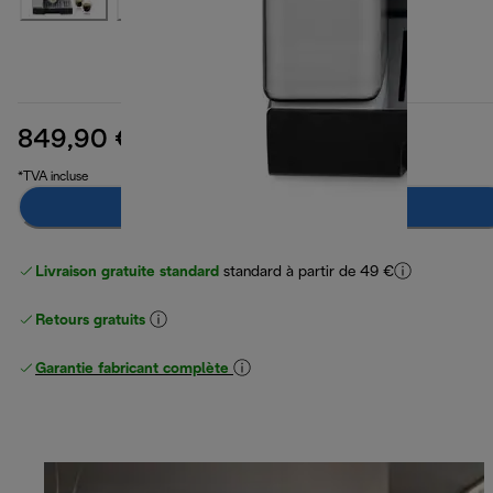
849,90 €
prix original 899,99 €
899,99 €
(-6 %)
*TVA incluse
Préviens-moi
Livraison gratuite standard
standard à partir de 49 €
Retours gratuits
Garantie fabricant complète