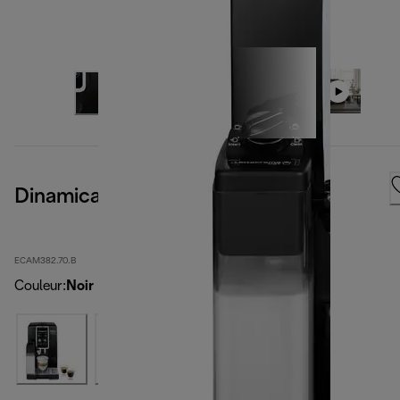
Dinamica Plus
ECAM382.70.B
Couleur
:
Noir