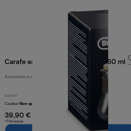
Carafe en verre à double paroi, 360 ml
Accessoires à café
DLSC077
Couleur
:
Non spécifié
39,90 €
*TVA incluse
Ajouter au panier