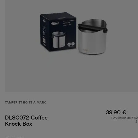
TAMPER ET BOÎTE À MARC
39,90 €
DLSC072 Coffee
TVA incluse de 6,92
2
Knock Box