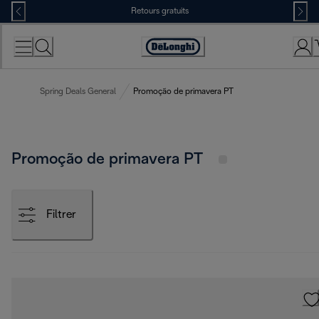
Skip
Retours gratuits
to
Content
Déclaration
d'accessibilité
Spring Deals General
Promoção de primavera PT
Promoção de primavera PT
Filtrer