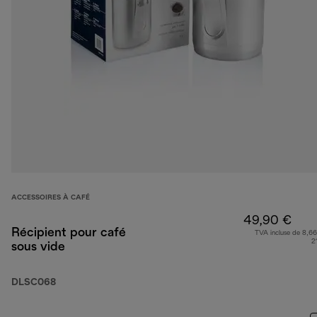
ACCESSOIRES À CAFÉ
49,90 €
Récipient pour café
TVA incluse de 8,66
2
sous vide
DLSC068