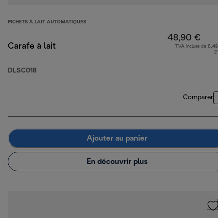
PICHETS À LAIT AUTOMATIQUES
48,90 €
Carafe à lait
TVA incluse de 8,49
2
DLSC018
Comparer
Ajouter au panier
En découvrir plus