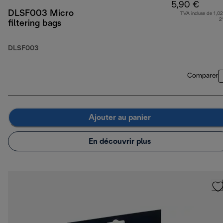
5,90 €
DLSF003 Micro
TVA incluse de 1,02
2
filtering bags
DLSF003
Comparer
Ajouter au panier
En découvrir plus