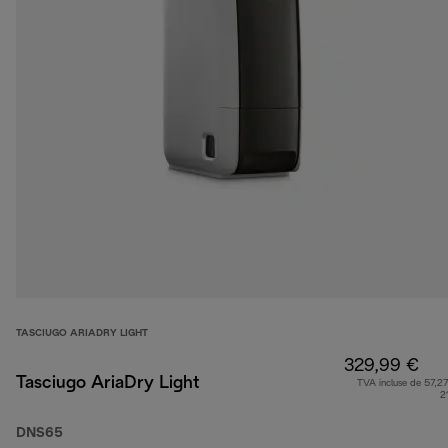
TASCIUGO ARIADRY LIGHT
329,99 €
Tasciugo AriaDry Light
TVA incluse de 57,27
2
DNS65