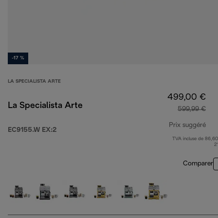
-17 %
LA SPECIALISTA ARTE
499,00 €
La Specialista Arte
599,99 €
Prix suggéré
EC9155.W EX:2
TVA incluse de 86,60
pri
2
Comparer