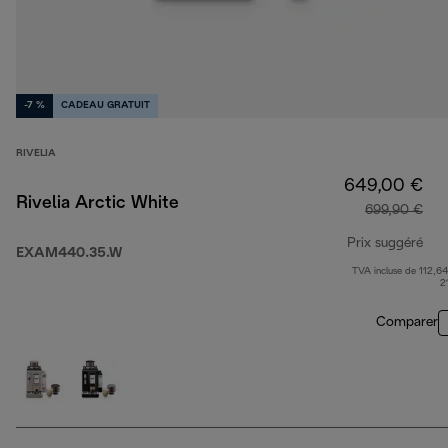
-7 %
CADEAU GRATUIT
RIVELIA
649,00 €
Rivelia Arctic White
699,90 €
Prix suggéré
EXAM440.35.W
TVA incluse de 112,64
pri
2
Comparer