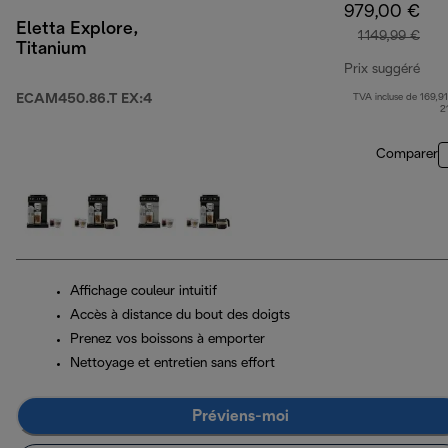
979,00 €
Eletta Explore,
1 149,99 €
Titanium
Prix suggéré
ECAM450.86.T EX:4
TVA incluse de 169,91
prix
2
Comparer
Affichage couleur intuitif
Accès à distance du bout des doigts
Prenez vos boissons à emporter
Nettoyage et entretien sans effort
Préviens-moi