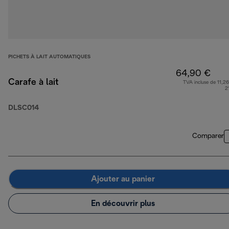
PICHETS À LAIT AUTOMATIQUES
64,90 €
Carafe à lait
TVA incluse de 11,26
2
DLSC014
Comparer
Ajouter au panier
En découvrir plus