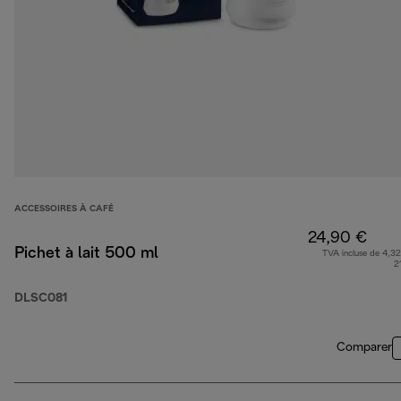
ACCESSOIRES À CAFÉ
24,90 €
Pichet à lait 500 ml
TVA incluse de 4,32
2
DLSC081
Comparer