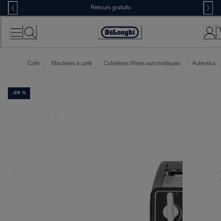
Skip
Retours gratuits
to
Content
Déclaration
d'accessibilité
Café
Machines à café
Cafetières filtres automatiques
Autentica
-24 %