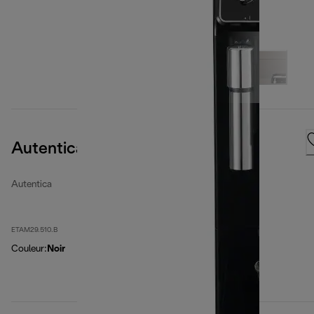
Autentica
Autentica
ETAM29.510.B
Couleur
:
Noir