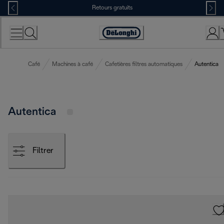
Skip
Retours gratuits
to
Content
Déclaration
d'accessibilité
Café
Machines à café
Cafetières filtres automatiques
Autentica
Autentica
Filtrer