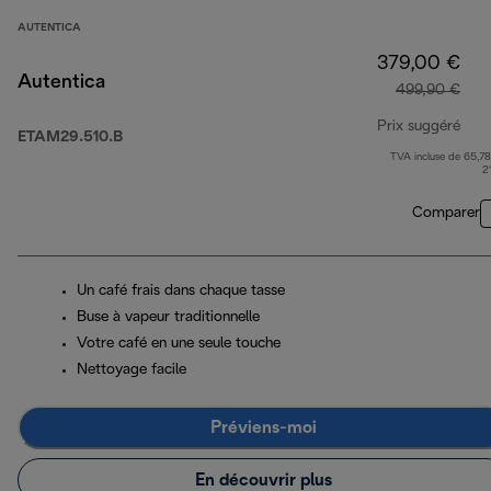
AUTENTICA
379,00 €
Autentica
499,90 €
Prix suggéré
ETAM29.510.B
TVA incluse de 65,78
prix
2
Comparer
Un café frais dans chaque tasse
Buse à vapeur traditionnelle
Votre café en une seule touche
Nettoyage facile
Préviens-moi
En découvrir plus