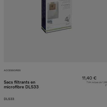
ACCESSOIRES
11,40 €
Sacs filtrants en
TVA incluse de 1,98
2
microfibre DLS33
DLS33