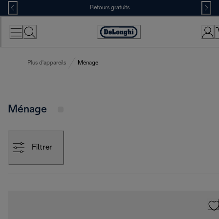
Skip
Retours gratuits
to
Content
Déclaration
d'accessibilité
Plus d'appareils
Ménage
Ménage
Filtrer