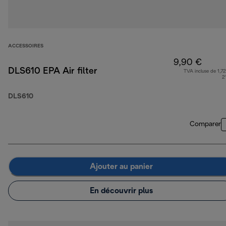
ACCESSOIRES
9,90 €
DLS610 EPA Air filter
TVA incluse de 1,72
2
DLS610
Comparer
Ajouter au panier
En découvrir plus