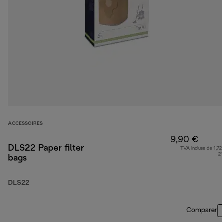
ACCESSOIRES
9,90 €
DLS22 Paper filter
TVA incluse de 1,72
2
bags
DLS22
Comparer