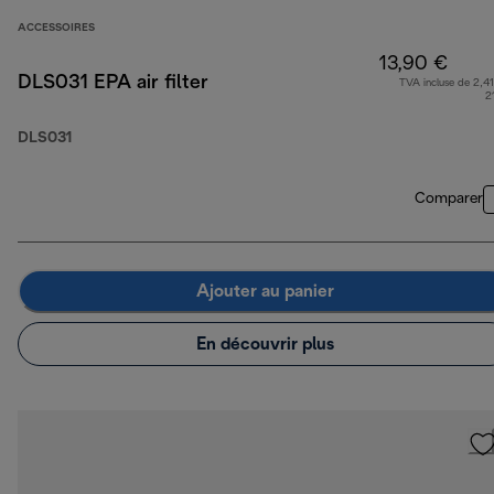
ACCESSOIRES
13,90 €
DLS031 EPA air filter
TVA incluse de 2,41
2
DLS031
Comparer
Ajouter au panier
En découvrir plus