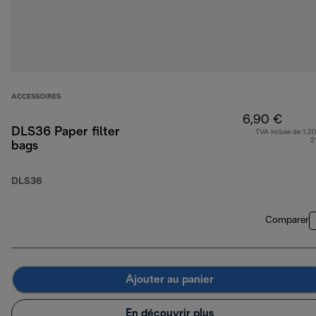
ACCESSOIRES
6,90 €
DLS36 Paper filter
TVA incluse de 1,20
2
bags
DLS36
Comparer
Ajouter au panier
En découvrir plus