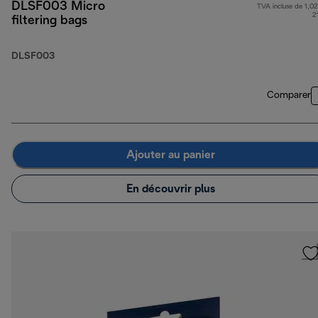
DLSF003 Micro
TVA incluse de 1,02
2
filtering bags
DLSF003
Comparer
Ajouter au panier
En découvrir plus