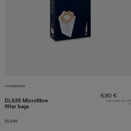
ACCESSOIRES
6,90 €
DLS35 Microfibre
TVA incluse de 1,20
2
filter bags
DLS35