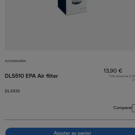
ACCESSOIRES
13,90 €
DLS510 EPA Air filter
TVA incluse de 2,41
2
DLS510
Comparer
Ajouter au panier