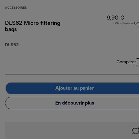
ACCESSOIRES
9,90 €
DLS62 Micro filtering
TVA incluse de 1,72
2
bags
DLS62
Comparer
Ajouter au panier
En découvrir plus