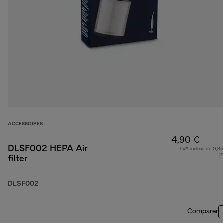
ACCESSOIRES
4,90 €
DLSF002 HEPA Air
TVA incluse de 0,85
2
filter
DLSF002
Comparer