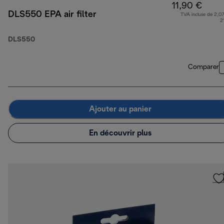
11,90 €
DLS550 EPA air filter
TVA incluse de 2,07
2
DLS550
Comparer
Ajouter au panier
En découvrir plus