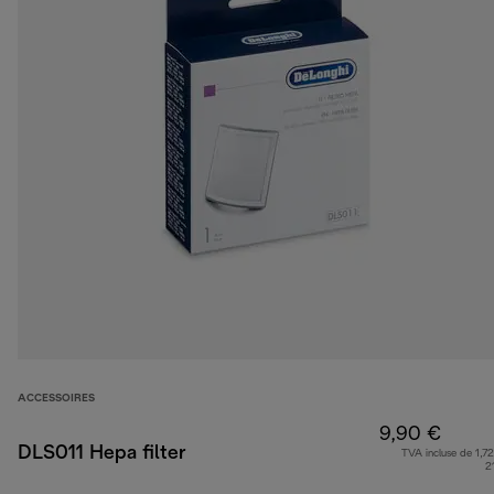
ACCESSOIRES
9,90 €
DLS011 Hepa filter
TVA incluse de 1,72
2