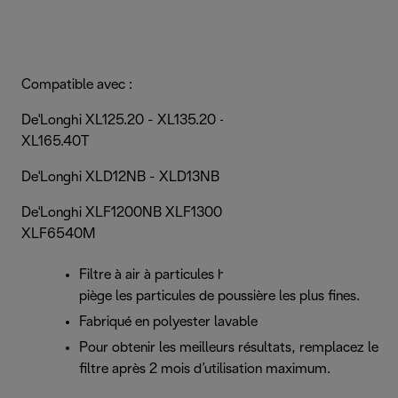
Compatible avec :
De'Longhi XL125.20 - XL135.20 - XL155.40 - XL165.40 -
XL165.40T
De'Longhi XLD12NB - XLD13NB - XLD15NBM - XLD65M
De'Longhi XLF1200NB XLF1300NBP - XLF1500NBM -
XLF6540M
Filtre à air à particules haute efficacité (EPA) qui
piège les particules de poussière les plus fines.
Fabriqué en polyester lavable
Pour obtenir les meilleurs résultats, remplacez le
filtre après 2 mois d’utilisation maximum.