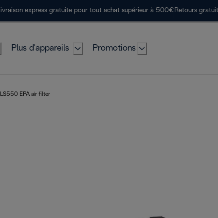
ivraison express gratuite pour tout achat supérieur à 500€
Retours gratui
Plus d'appareils
Promotions
LS550 EPA air filter