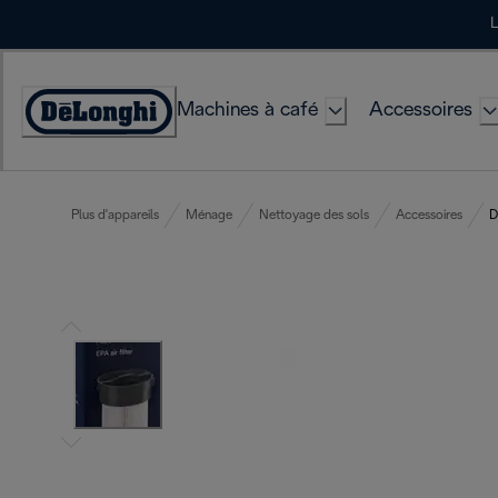
Skip
L
to
Content
Machines à café
Accessoires
Déclaration
d'accessibilité
Plus d'appareils
Ménage
Nettoyage des sols
Accessoires
D