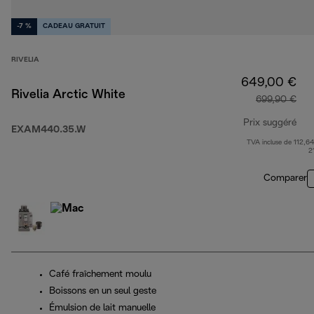
-7 %
CADEAU GRATUIT
RIVELIA
649,00 €
Rivelia Arctic White
699,90 €
Prix suggéré
EXAM440.35.W
TVA incluse de 112,64
pri
2
Comparer
Café fraîchement moulu
Boissons en un seul geste
Émulsion de lait manuelle