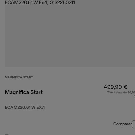
MAGNIFICA START
499,90 €
Magnifica Start
TVA incluse de 86,76
2
ECAM220.61.W EX:1
Comparer