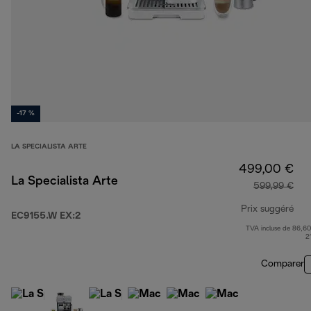
-17 %
LA SPECIALISTA ARTE
499,00 €
La Specialista Arte
599,99 €
Prix suggéré
EC9155.W EX:2
TVA incluse de 86,60
pri
2
Comparer