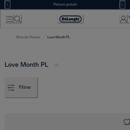
Skip
Retours gratuits
to
Content
Déclaration
d'accessibilité
Mois de l'Amour
Love Month PL
Love Month PL
Filtrer