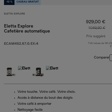
-12 %
CADEAU GRATUIT
ELETTA EXPLORE
929,00 €
Eletta Explore
1 049,90 €
Cafetière automatique
Prix suggéré
ECAM452.67.G EX:4
TVA incluse de 161,23
prix
2
Comparer
Votre touche. Votre café. Votre choix.
Accès à distance du bout des doigts
Votre café à emporter
Nettoyage facile