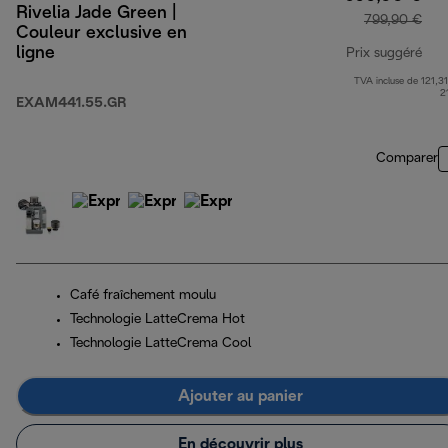
Rivelia Jade Green |
799,90 €
Couleur exclusive en
ligne
Prix suggéré
TVA incluse de 121,31
pri
2
EXAM441.55.GR
Comparer
Café fraîchement moulu
Technologie LatteCrema Hot
Technologie LatteCrema Cool
Ajouter au panier
En découvrir plus