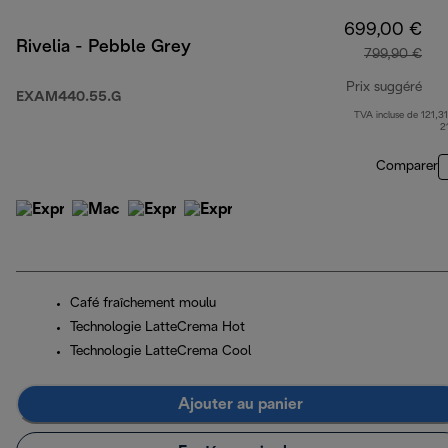
699,00 €
Rivelia - Pebble Grey
799,90 €
Prix suggéré
EXAM440.55.G
TVA incluse de 121,31
pri
2
Comparer
Café fraîchement moulu
Technologie LatteCrema Hot
Technologie LatteCrema Cool
Ajouter au panier