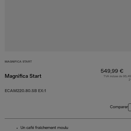
MAGNIFICA START
549,99 €
Magnifica Start
TVA incluse de 95,45
2
ECAM220.80.SB EX:1
Comparer
Un café fraîchement moulu