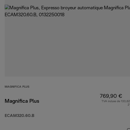
MAGNIFICA PLUS
769,90 €
Magnifica Plus
TVA incluse de 133,62
2
ECAM320.60.B