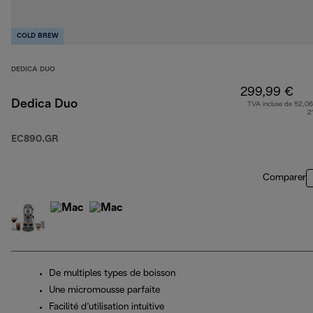
COLD BREW
DEDICA DUO
299,99 €
Dedica Duo
TVA incluse de 52,06
2
EC890.GR
Comparer
De multiples types de boisson
Une micromousse parfaite
Facilité d’utilisation intuitive