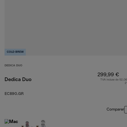
COLD BREW
DEDICA DUO
299,99 €
Dedica Duo
TVA incluse de 52,06
2
EC890.GR
Comparer