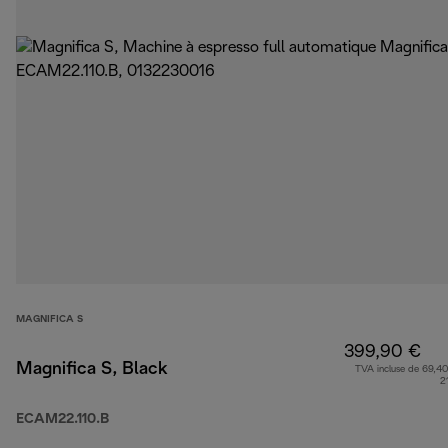
MAGNIFICA S
399,90 €
Magnifica S, Black
TVA incluse de 69,40
2
ECAM22.110.B