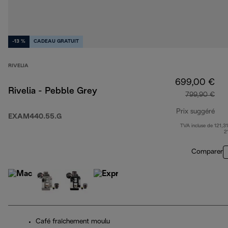
-13 %
CADEAU GRATUIT
RIVELIA
699,00 €
Rivelia - Pebble Grey
799,90 €
Prix suggéré
EXAM440.55.G
TVA incluse de 121,31
pri
2
Comparer
Café fraîchement moulu