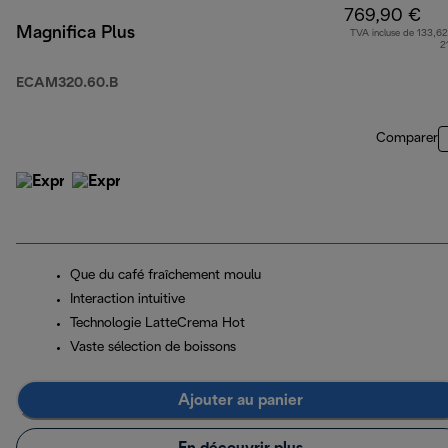
769,90 €
Magnifica Plus
TVA incluse de 133,62
2
ECAM320.60.B
Comparer
Que du café fraîchement moulu
Interaction intuitive
Technologie LatteCrema Hot
Vaste sélection de boissons
Ajouter au panier