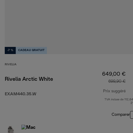
-7 %
CADEAU GRATUIT
RIVELIA
649,00 €
Rivelia Arctic White
699,90 €
Prix suggéré
EXAM440.35.W
TVA incluse de 112,64
pri
2
Comparer