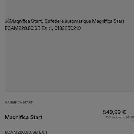
MAGNIFICA START
549,99 €
Magnifica Start
TVA incluse de 95,45
2
ECAM220.80.SB EX:1