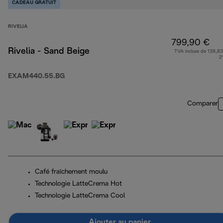
CADEAU GRATUIT
RIVELIA
799,90 €
Rivelia - Sand Beige
TVA incluse de 138,83
2
EXAM440.55.BG
Comparer
Café fraîchement moulu
Technologie LatteCrema Hot
Technologie LatteCrema Cool
Ajouter au panier