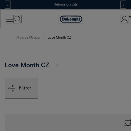
Skip
Retours gratuits
to
Content
Déclaration
d'accessibilité
Mois de l'Amour
Love Month CZ
Love Month CZ
Filtrer