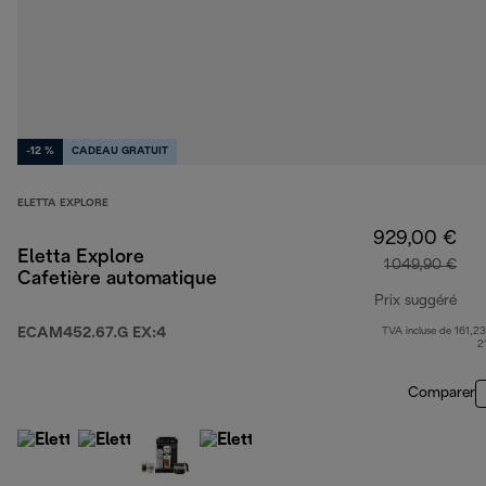
-12 %
CADEAU GRATUIT
ELETTA EXPLORE
929,00 €
Eletta Explore
1 049,90 €
Cafetière automatique
Prix suggéré
ECAM452.67.G EX:4
TVA incluse de 161,23
prix
2
Comparer