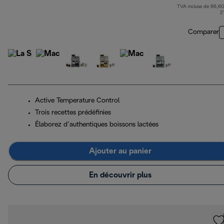
TVA incluse de 86,60
pri
2
Comparer
Active Temperature Control
Trois recettes prédéfinies
Élaborez d’authentiques boissons lactées
Ajouter au panier
En découvrir plus