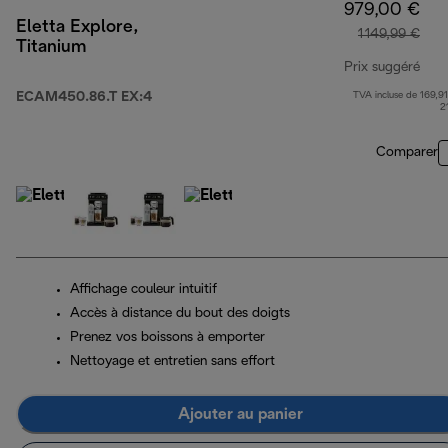
979,00 €
Eletta Explore,
1 149,99 €
Titanium
Prix suggéré
ECAM450.86.T EX:4
TVA incluse de 169,91
prix
2
Comparer
Affichage couleur intuitif
Accès à distance du bout des doigts
Prenez vos boissons à emporter
Nettoyage et entretien sans effort
Ajouter au panier