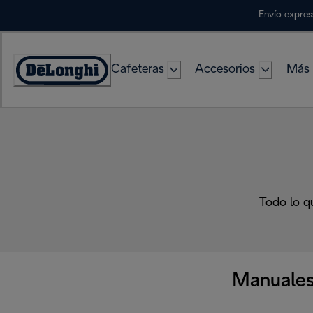
Skip
Envío expres
to
Content
Cafeteras
Accesorios
Más 
Accessibility
Statement
Todo lo q
Manuales