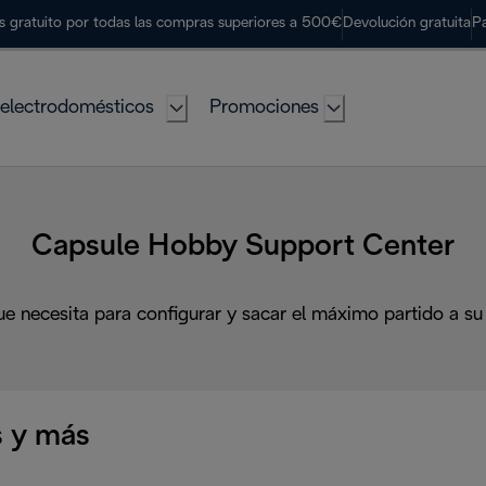
s gratuito por todas las compras superiores a 500€
Devolución gratuita
P
electrodomésticos
Promociones
Capsule Hobby Support Center
ue necesita para configurar y sacar el máximo partido a su
 y más