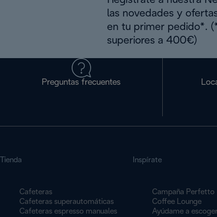
Regístrate a nuestra N
las novedades y oferta
en tu primer pedido*. 
superiores a 400€)
Preguntas frecuentes
Loca
Tienda
Inspírate
Cafeteras
Campaña Perfetto
Cafeteras superautomáticas
Coffee Lounge
Cafeteras espresso manuales
Ayúdame a escoge