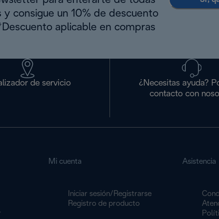
ewsletter para enterarte de todas
s y consigue un 10% de descuento
(*Descuento aplicable en compras
lizador de servicio
¿Necesitas ayuda? P
contacto con noso
Mi cuenta
Asistencia
Iniciar sesión/Registrarse
Cond
Registro de producto
Atenc
r
Polít