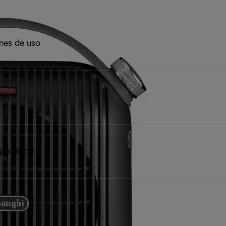
ones de uso
ión
 producto