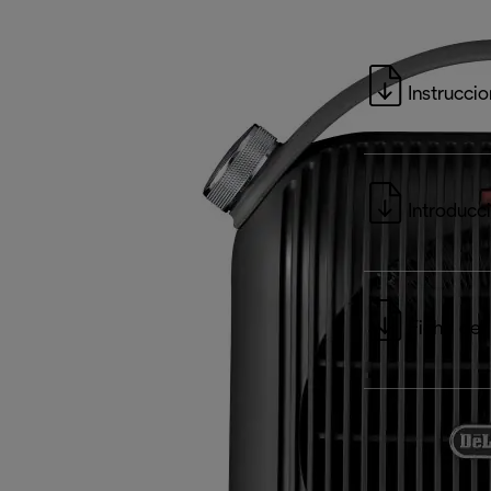
Instrucci
Introducc
Ficha del