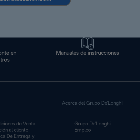
onte en
Manuales de instrucciones
tros
Acerca del Grupo De'Longhi
iciones de Venta
Grupo De'Longhi
ión al cliente
Empleo
ica De Entrega y