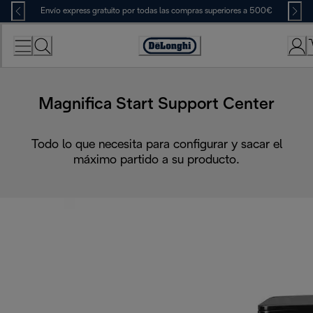
Skip
Envío express gratuito por todas las compras superiores a 500€
to
Content
Accessibility
Statement
Magnifica Start Support Center
Todo lo que necesita para configurar y sacar el
máximo partido a su producto.