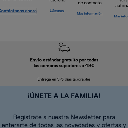
Teléfono
serv
de contacto
autori
Contáctanos ahora
Llámanos
Más información
Más info
Envío estándar gratuito por todas
Devo
las compras superiores a 49€
En los siguien
Entrega en 3-5 días laborables
¡ÚNETE A LA FAMILIA!
Regístrate a nuestra Newsletter para
enterarte de todas las novedades y ofertas y