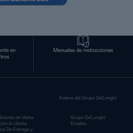
onte en
Manuales de instrucciones
tros
Acerca del Grupo De'Longhi
iciones de Venta
Grupo De'Longhi
ión al cliente
Empleo
ica De Entrega y