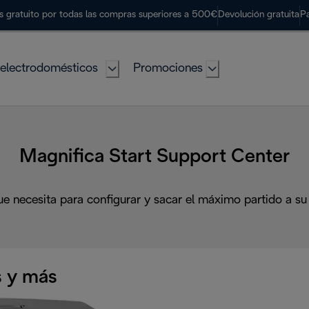
s gratuito por todas las compras superiores a 500€
Devolución gratuita
P
electrodomésticos
Promociones
Magnifica Start Support Center
ue necesita para configurar y sacar el máximo partido a su
 y más