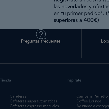
Regístrate a nuestra N
las novedades y oferta
en tu primer pedido*. 
superiores a 400€)
Preguntas frecuentes
Loca
Tienda
Inspírate
Cafeteras
Campaña Perfetto
Cafeteras superautomáticas
Coffee Lounge
Cafeteras espresso manuales
Ayúdame a escoge