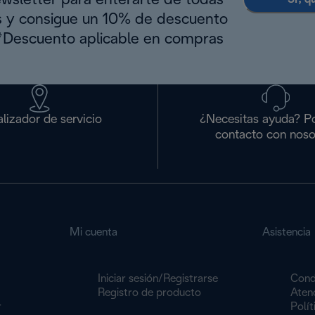
ewsletter para enterarte de todas
s y consigue un 10% de descuento
(*Descuento aplicable en compras
lizador de servicio
¿Necesitas ayuda? P
contacto con noso
Mi cuenta
Asistencia
Iniciar sesión/Registrarse
Cond
Registro de producto
Atenc
r
Polít