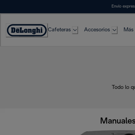
Skip
Envío expres
to
Content
Cafeteras
Accesorios
Más 
Accessibility
Statement
Todo lo q
Manuales