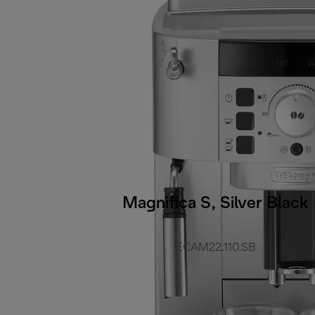
Magnifica S, Silver Black
ECAM22.110.SB