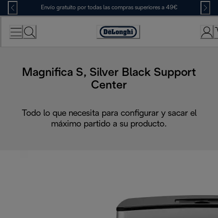
Skip
Envío gratuito por todas las compras superiores a 49€
to
Content
Accessibility
Statement
Magnifica S, Silver Black Support
Center
Todo lo que necesita para configurar y sacar el
máximo partido a su producto.