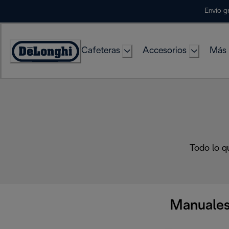
Skip
Envío g
to
Content
Cafeteras
Accesorios
Más 
Accessibility
Statement
Todo lo q
Manuales