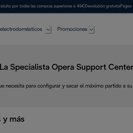
ratuito por todas las compras superiores a 49€
Devolución gratuita
Pagos 
electrodomésticos
Promociones
La Specialista Opera Support Cente
ue necesita para configurar y sacar el máximo partido a su
 y más