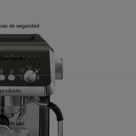
ias de seguridad
icio rápido
 producto
ones de uso