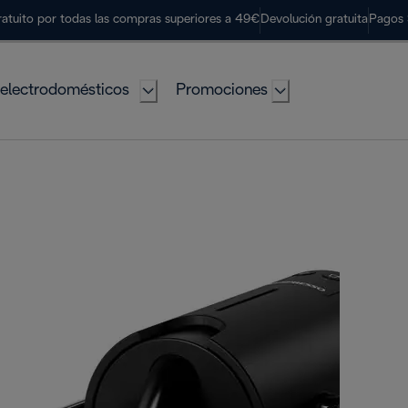
ratuito por todas las compras superiores a 49€
Devolución gratuita
Pagos 
electrodomésticos
Promociones