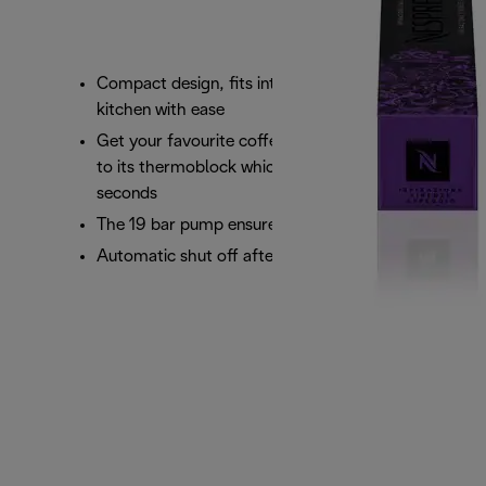
Compact design, fits into any space in your
kitchen with ease
Get your favourite coffee in record time thanks
to its thermoblock which heats the water in 25
seconds
The 19 bar pump ensures perfect results in cup
Automatic shut off after 9 minutes