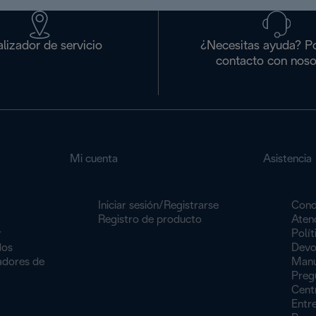
lizador de servicio
¿Necesitas ayuda? P
contacto con noso
Mi cuenta
Asistencia
Iniciar sesión/Registrarse
Cond
Registro de producto
Atenc
r
Polít
dos
Devo
dores de
Manu
Preg
Centr
Entr