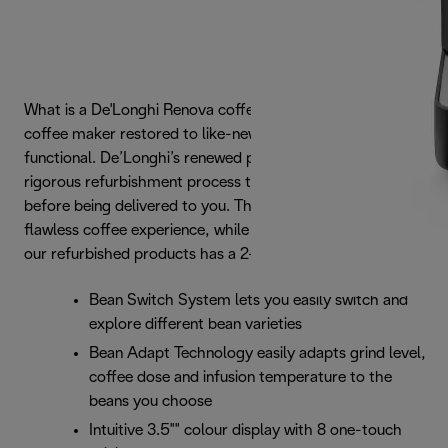
What is a De'Longhi Renova coffee maker? It is a used
coffee maker restored to like-new condition and 100%
functional. De’Longhi’s renewed products complete a
rigorous refurbishment process that includes several tests
before being delivered to you. The ideal way to enjoy a
flawless coffee experience, while reducing waste. Each of
our refurbished products has a 2-year warranty.
Bean Switch System lets you easily switch and
explore different bean varieties
Bean Adapt Technology easily adapts grind level,
coffee dose and infusion temperature to the
beans you choose
Intuitive 3.5"" colour display with 8 one-touch