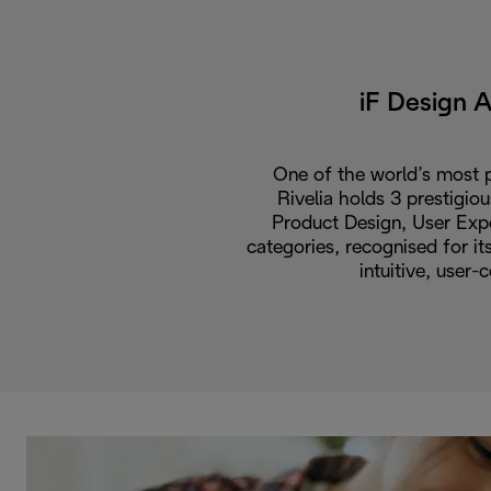
iF Design 
One of the world’s most p
Rivelia holds 3 prestigio
Product Design, User Expe
categories, recognised for i
intuitive, user-c