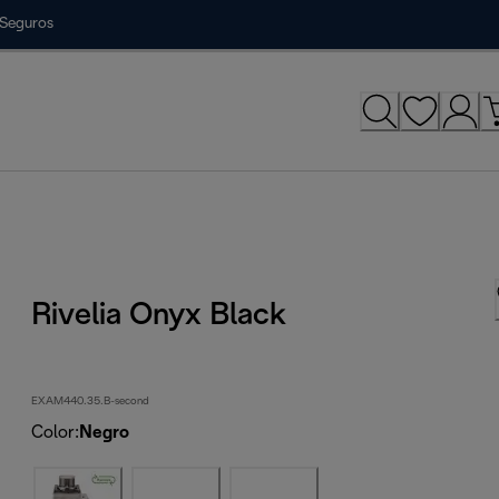
Seguros
Rivelia Onyx Black
EXAM440.35.B-second
Color
:
Negro