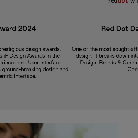
Award 2024
Red Dot D
restigious design awards.
One of the most sought-aft
us iF Design Awards in the
design. It breaks down int
rience and User Interface
Design, Brands & Commu
ts ground-breaking design and
Con
entric interface.