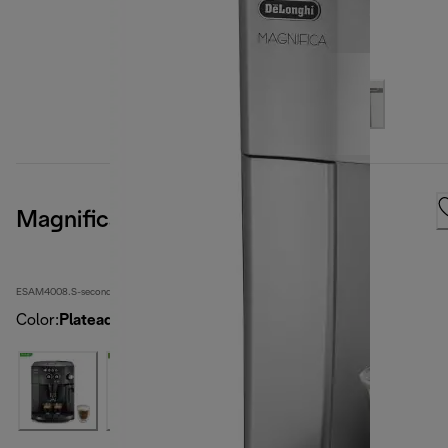
Magnifica
ESAM4008.S-second
Color
:
Plateado