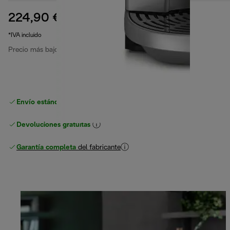
224,90 €
precio original 339,90 €
339,90 €
(-34 %)
*IVA incluido
Precio más bajo en los últimos 30 días
224,90 €
Envío estándar gratuito
superior a 49 €
Devoluciones gratuitas
Garantía completa
del fabricante