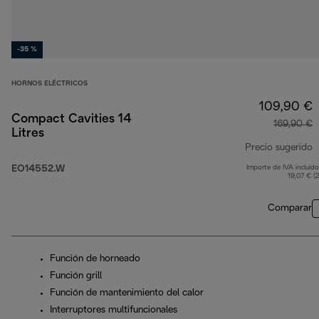
-35 %
HORNOS ELÉCTRICOS
109,90 €
Compact Cavities 14
169,90 €
Litres
Precio sugerido
EO14552.W
Importe de IVA incluido
p
19,07 € (
Comparar
Función de horneado
Función grill
Función de mantenimiento del calor
Interruptores multifuncionales