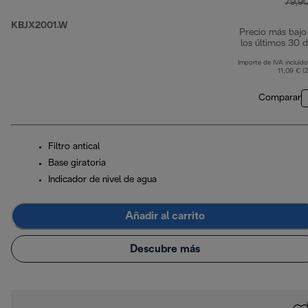
79,9
KBJX2001.W
Precio más bajo
los últimos 30 d
Importe de IVA incluido
11,09 € (
Comparar
Filtro antical
Base giratoria
Indicador de nivel de agua
Añadir al carrito
Descubre más