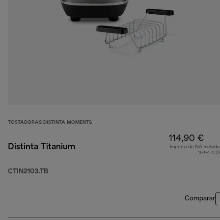
TOSTADORAS DISTINTA MOMENTS
114,90 €
Distinta Titanium
Importe de IVA incluido
19,94 € (
CTIN2103.TB
Comparar