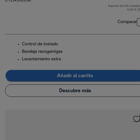
CTLA3103.W
Importe de IVA incluido
p
4,34 € (
Comparar
Control de tostado
Bandeja recogemigas
Levantamiento extra
Añadir al carrito
Descubre más