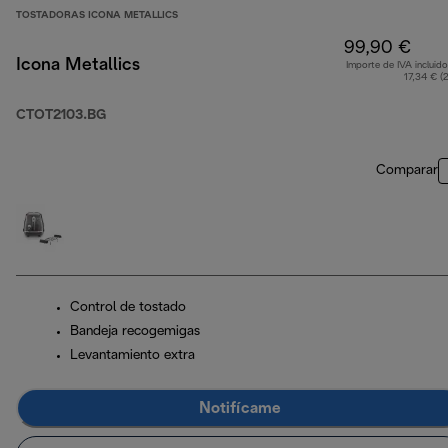
TOSTADORAS ICONA METALLICS
99,90 €
Icona Metallics
Importe de IVA incluido
17,34 € (
CTOT2103.BG
Comparar
Control de tostado
Bandeja recogemigas
Levantamiento extra
Notifícame