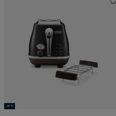
-21 %