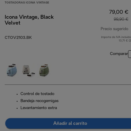
TOSTADORAS ICONA VINTAGE
79,00 €
Icona Vintage, Black
99,90 €
Velvet
Precio sugerido
CTOV2103.BK
Importe de IVA incluido
p
13,71 € (
Comparar
Control de tostado
Bandeja recogemigas
Levantamiento extra
Añadir al carrito