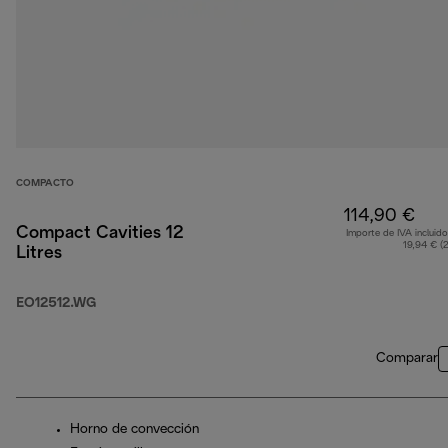
COMPACTO
114,90 €
Compact Cavities 12
Importe de IVA incluido
19,94 € (
Litres
EO12512.WG
Comparar
Horno de convección