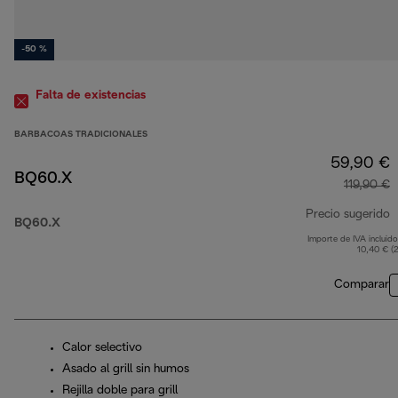
-50 %
Falta de existencias
BARBACOAS TRADICIONALES
59,90 €
BQ60.X
119,90 €
Precio sugerido
BQ60.X
Importe de IVA incluido
p
10,40 € (
Comparar
Calor selectivo
Asado al grill sin humos
Rejilla doble para grill