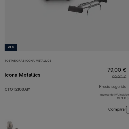
-21 %
TOSTADORAS ICONA METALLICS
79,00 €
Icona Metallics
99,90 €
Precio sugerido
CTOT2103.GY
Importe de IVA incluido
p
13,71 € (
Comparar