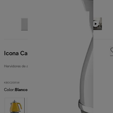
Icona Capitals Sidney White
Hervidores de agua Icona Capitals
KBOC2001.W
Color
:
Blanco