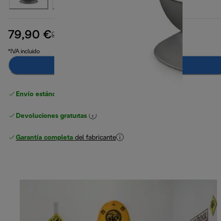
79,90 €
precio original 99,90 €
99,90 €
(-20 %)
*IVA incluido
Añadir al carrito
Envío estándar gratuito
superior a 49 €
Devoluciones gratuitas
Garantía completa
del fabricante