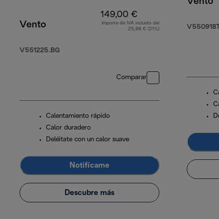
Vento
149,00 €
Vento
Importe de IVA incluido del
V550918
25,86 € (21%)
V551225.BG
Comparar
C
C
Calentamiento rápido
D
Calor duradero
Deléitate con un calor suave
Notifícame
Descubre más