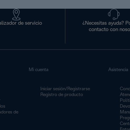
lizador de servicio
¿Necesitas ayuda? P
contacto con noso
Mi cuenta
Asistencia
Iniciar sesión/Registrarse
Cond
Registro de producto
Atenc
r
Polít
dos
Devo
dores de
Manu
Preg
Centr
Entr