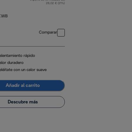
26,02 € (21%)
T.WB
Comparar
alentamiento rápido
alor duradero
eléitate con un calor suave
Añadir al carrito
Descubre más