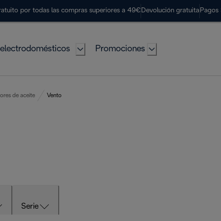
ratuito por todas las compras superiores a 49€
Devolución gratuita
Pagos 
electrodomésticos
Promociones
ores de aceite
Vento
Serie