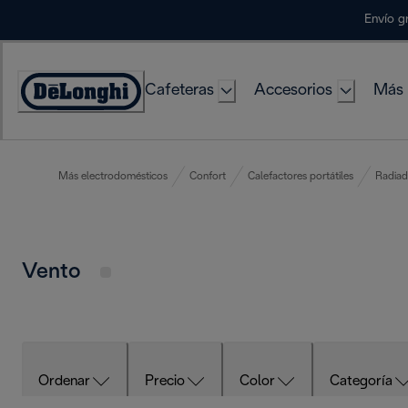
Skip
Envío g
to
Content
Cafeteras
Accesorios
Más 
Accessibility
Statement
Más electrodomésticos
Confort
Calefactores portátiles
Radiad
Vento
Ordenar
Precio
Color
Categoría