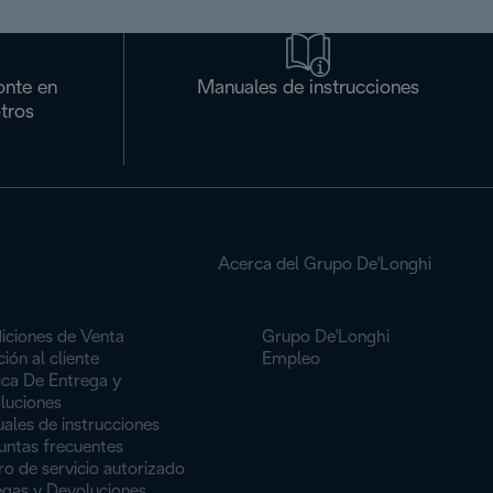
onte en
Manuales de instrucciones
tros
Acerca del Grupo De'Longhi
iciones de Venta
Grupo De'Longhi
ión al cliente
Empleo
ica De Entrega y
luciones
ales de instrucciones
untas frecuentes
o de servicio autorizado
egas y Devoluciones