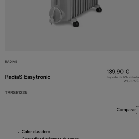
RADIAS
139,90 €
RadiaS Easytronic
Importe de IVA incluido
24,28 € (
TRRSE1225
Comparar
Calor duradero