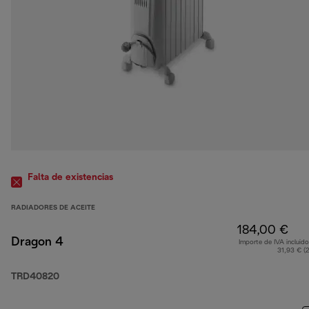
Falta de existencias
RADIADORES DE ACEITE
184,00 €
Dragon 4
Importe de IVA incluido
31,93 € (
TRD40820