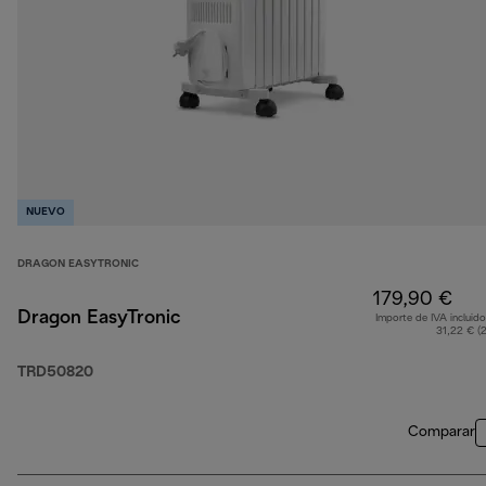
NUEVO
DRAGON EASYTRONIC
179,90 €
Dragon EasyTronic
Importe de IVA incluido
31,22 € (
TRD50820
Comparar