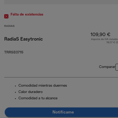
Falta de existencias
RADIAS
109,90 €
RadiaS Easytronic
Importe de IVA incluido
19,07 € (
TRRSE0715
Comparar
Comodidad mientras duermes
Calor duradero
Comodidad a tu alcance
Notifícame