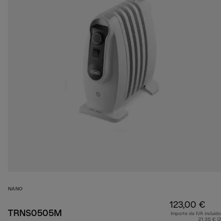
NANO
123,00 €
TRNS0505M
Importe de IVA incluido
21,35 € (