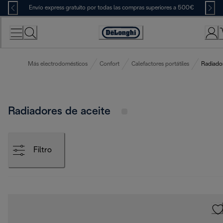
Skip
Envío express gratuito por todas las compras superiores a 500€
to
Content
Accessibility
Statement
Más electrodomésticos
Confort
Calefactores portátiles
Radiador
Radiadores de aceite
Filtro