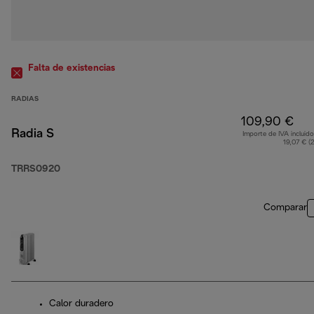
Falta de existencias
RADIAS
109,90 €
Radia S
Importe de IVA incluido
19,07 € (
TRRS0920
Comparar
Calor duradero