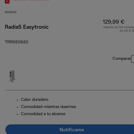
RADIAS
129,99 €
RadiaS Easytronic
Importe de IVA incluido
22,56 € (
TRRSE0920
Comparar
Calor duradero
Comodidad mientras duermes
Comodidad a tu alcance
Notifícame