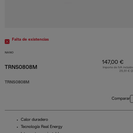
Falta de existencias
NANO
147,00 €
TRNS0808M
Importe de IVA incluido
25,51 € (
TRNS0808M
Comparar
Calor duradero
Tecnología Real Energy