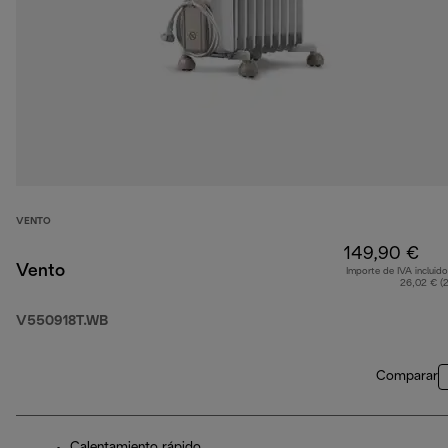
VENTO
149,90 €
Vento
Importe de IVA incluido
26,02 € (
V550918T.WB
Comparar
Calentamiento rápido