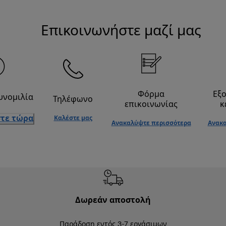
Επικοινωνήστε μαζί μας
Φόρμα
Εξ
υνομιλία
Τηλέφωνο
επικοινωνίας
κ
τε τώρα
Καλέστε μας
Ανακαλύψτε περισσότερα
Ανακα
Δωρεάν αποστολή
Δωρε
Παράδοση εντός 3-7 εργάσιμων
Επιστροφές 