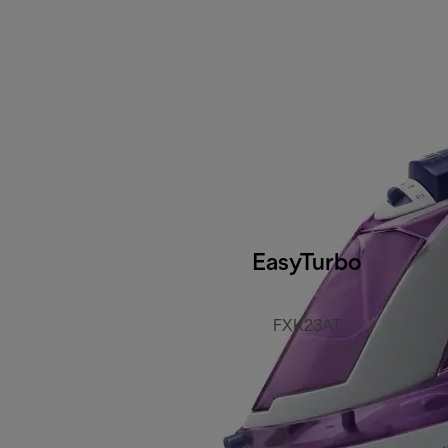
EasyTurbo
FXK23AT