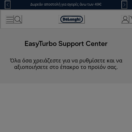
Skip
Δωρεάν αποστολή για αγορές άνω των 49€
to
Content
Accessibility
Statement
EasyTurbo Support Center
Όλα όσα χρειάζεστε για να ρυθμίσετε και να
αξιοποιήσετε στο έπακρο το προϊόν σας.