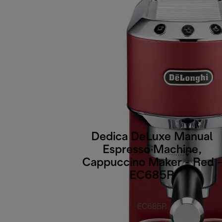
Dedica DeLuxe Manual
Espresso Machine,
Cappuccino Maker - Red -
EC685R
EC685R