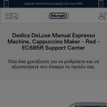
Skip
Δωρεάν αποστολή για αγορές άνω των 49€
to
Content
Accessibility
Statement
Dedica DeLuxe Manual Espresso
Machine, Cappuccino Maker - Red -
EC685R Support Center
Όλα όσα χρειάζεστε για να ρυθμίσετε και να
αξιοποιήσετε στο έπακρο το προϊόν σας.