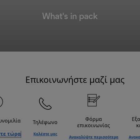
What's in pack
Επικοινωνήστε μαζί μας
Φόρμα
Εξ
υνομιλία
Τηλέφωνο
επικοινωνίας
κ
τε τώρα
Καλέστε μας
Ανακαλύψτε περισσότερα
Ανακα