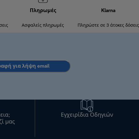
Πληρωμές
Klarna
σεις
Ασφαλείς πληρωμές
Πληρώστε σε 3 άτοκες δόσεις
ραφή για λήψη email
εια;
Εγχειρίδια Οδηγιών
ζί μας