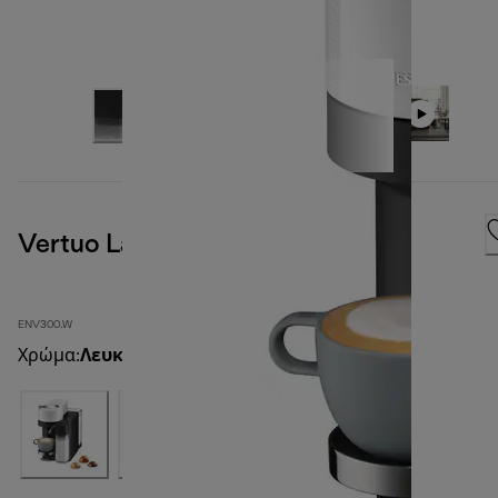
Vertuo Latissima, Λευκό
ENV300.W
Χρώμα
:
Λευκό