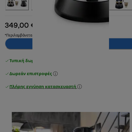
349,00 €
αρχική τιμή 449,90 €
449,90 €
(-22%)
*Περιλαμβάνεται ΦΠΑ
Προσθήκη στο καλάθι
Τυπική δωρεάν παράδοση
άνω των 49 €
Δωρεάν επιστροφές
Πλήρης εγγύηση κατασκευαστή