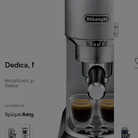
Dedica, Metal
Μεταλλικές χειροκίνητες καφετιέρες espresso
Dedica
ECKG6821.M
Χρώμα
:
Ασημί