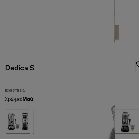
Dedica Style
EC685.TB EX:4
Χρώμα
:
Μαύρο Τιτάνιο