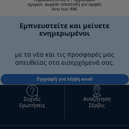
Παράδοση εντός 3-7 εργάσιμων
Επιστροφές 
ημερών. Δωρεάν αποστολή για αγορές
άνω των 49€
Εμπνευστείτε και μείνετε
ενημερωμένοι
με τα νέα και τις προσφορές μας
απευθείας στα εισερχόμενά σας.
Εγγραφή για λήψη email
Συχνές
Αναζήτηση
Ερωτήσεις
Σέρβις