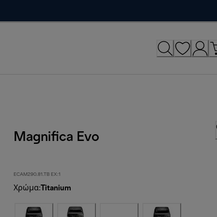
Magnifica Evo
ECAM290.81.TB EX:1
Χρώμα
:
Titanium