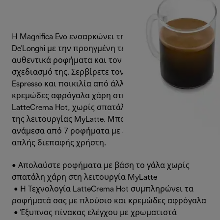
Η Magnifica Evo ενσαρκώνει την εμπειρία της
De'Longhi με την προηγμένη τεχνολογία, τα
αυθεντικά ροφήματα και τον κομψό μοντέρνο
σχεδιασμό της. Σερβίρετε τον τέλειο Ιταλικό
Espresso και ποικιλία από άλλα ροφήματα, μαζί με
κρεμώδες αφρόγαλα χάρη στην Τεχνολογία
LatteCrema Hot, χωρίς σπατάλη γάλακτος με χρήση
της λειτουργίας MyLatte. Μπορείτε να επιλέξετε
ανάμεσα από 7 ροφήματα με ένα άγγιγμα μέσω της
απλής διεπαφής χρήστη.
• Απολαύστε ροφήματα με βάση το γάλα χωρίς
σπατάλη χάρη στη λειτουργία MyLatte
• Η Τεχνολογία LatteCrema Hot συμπληρώνει τα
ροφήματά σας με πλούσιο και κρεμώδες αφρόγαλα
• Έξυπνος πίνακας ελέγχου με χρωματιστά