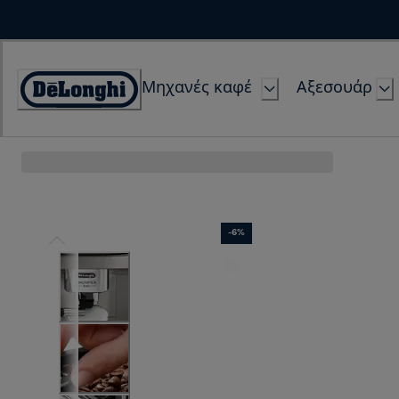
Skip
to
Content
Μηχανές καφέ
Αξεσουάρ
Accessibility
Statement
-6%