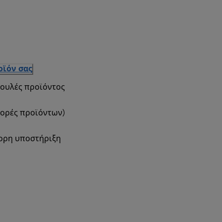
οϊόν σας
βουλές προϊόντος
φορές προϊόντων)
γορη υποστήριξη