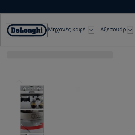
Skip
to
Content
Μηχανές καφέ
Αξεσουάρ
Accessibility
Statement