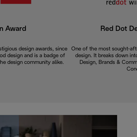
gn Award
Red Dot D
tigious design awards, since
One of the most sought-aft
od design and is a badge of
design. It breaks down int
the design community alike.
Design, Brands & Commu
Con