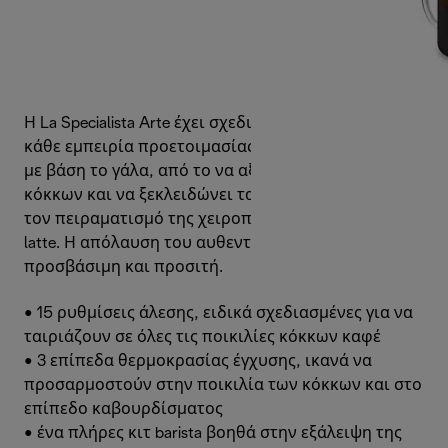
Η La Specialista Arte έχει σχεδιαστεί για να ενισχύει
κάθε εμπειρία προετοιμασίας καφέ και ροφημάτων
με βάση το γάλα, από το να αξιοποιεί κάθε τύπο
κόκκων και να ξεκλειδώνει τα αρώματα τους, μέχρι
τον πειραματισμό της χειροποίητης τέχνης του
latte. Η απόλαυση του αυθεντικού καφέ είναι
προσβάσιμη και προσιτή.
• 15 ρυθμίσεις άλεσης, ειδικά σχεδιασμένες για να
ταιριάζουν σε όλες τις ποικιλίες κόκκων καφέ
• 3 επίπεδα θερμοκρασίας έγχυσης, ικανά να
προσαρμοστούν στην ποικιλία των κόκκων και στο
επίπεδο καβουρδίσματος
• ένα πλήρες κιτ barista βοηθά στην εξάλειψη της