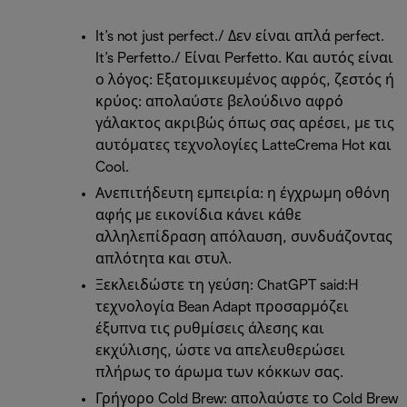
It’s not just perfect./ Δεν είναι απλά perfect.
It’s Perfetto./ Είναι Perfetto. Και αυτός είναι
ο λόγος: Εξατομικευμένος αφρός, ζεστός ή
κρύος: απολαύστε βελούδινο αφρό
γάλακτος ακριβώς όπως σας αρέσει, με τις
αυτόματες τεχνολογίες LatteCrema Hot και
Cool.
Ανεπιτήδευτη εμπειρία: η έγχρωμη οθόνη
αφής με εικονίδια κάνει κάθε
αλληλεπίδραση απόλαυση, συνδυάζοντας
απλότητα και στυλ.
Ξεκλειδώστε τη γεύση: ChatGPT said:Η
τεχνολογία Bean Adapt προσαρμόζει
έξυπνα τις ρυθμίσεις άλεσης και
εκχύλισης, ώστε να απελευθερώσει
πλήρως το άρωμα των κόκκων σας.
Γρήγορο Cold Brew: απολαύστε το Cold Brew