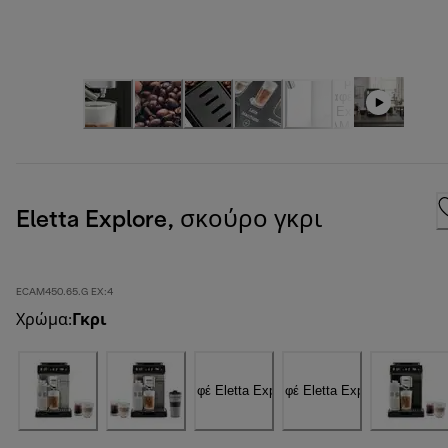
Eletta Explore, σκούρο γκρι
ECAM450.65.G EX:4
Χρώμα
:
Γκρι