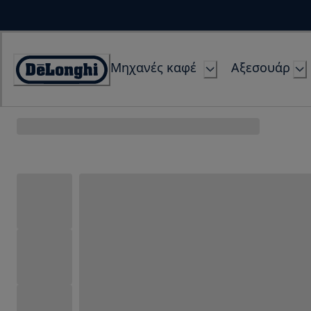
Skip
to
Content
Μηχανές καφέ
Αξεσουάρ
Accessibility
Statement