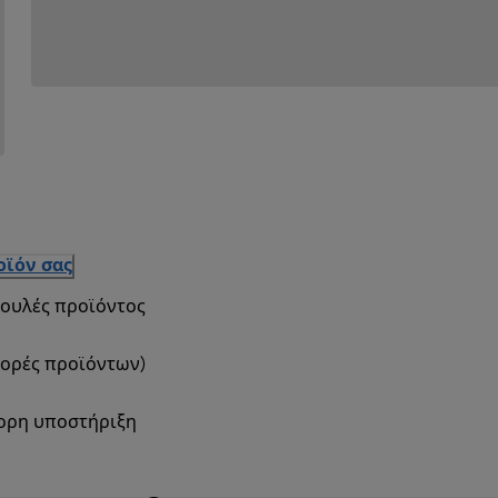
οϊόν σας
βουλές προϊόντος
φορές προϊόντων)
γορη υποστήριξη