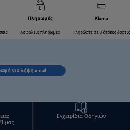
Πληρωμές
Klarna
σεις
Ασφαλείς πληρωμές
Πληρώστε σε 3 άτοκες δόσεις
ραφή για λήψη email
εια;
Εγχειρίδια Οδηγιών
ζί μας