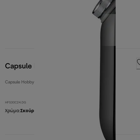
Capsule Hobby
Capsule Hobby
HFS30C24.DG
Χρώμα
:
Σκούρο Γκρι