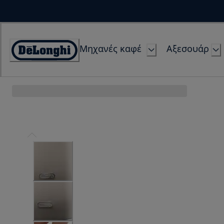
Skip
to
Content
Μηχανές καφέ
Αξεσουάρ
Accessibility
Statement