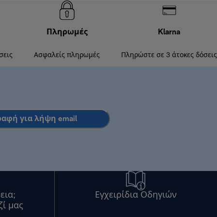
Πληρωμές
Klarna
σεις
Ασφαλείς πληρωμές
Πληρώστε σε 3 άτοκες δόσεις
ραφή για λήψη email
εια;
Εγχειρίδια Οδηγιών
ζί μας