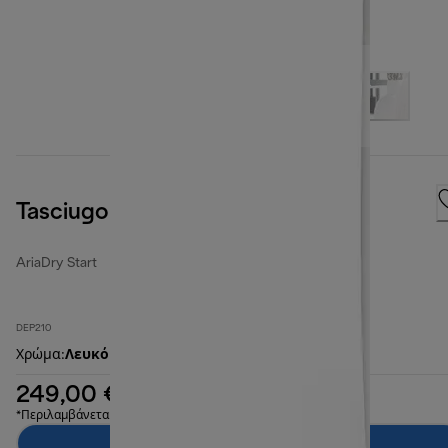
Tasciugo AriaDry Start
AriaDry Start
DEP210
Χρώμα
:
Λευκό
249,00 €
*Περιλαμβάνεται ΦΠΑ
Προσθήκη στο καλάθι