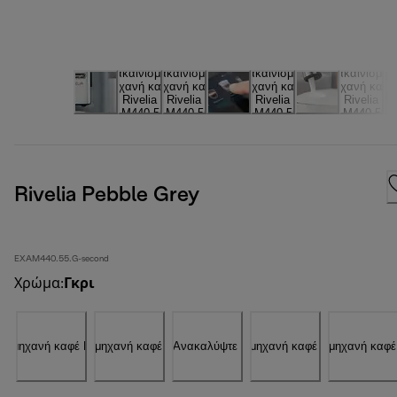
Rivelia Pebble Grey
EXAM440.55.G-second
Χρώμα
:
Γκρι