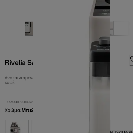
Rivelia Sand Beige
Ανακαινισμένες πλήρως αυτόματες μηχανές
καφέ
EXAM440.55.BG-second
Χρώμα
:
Μπεζ