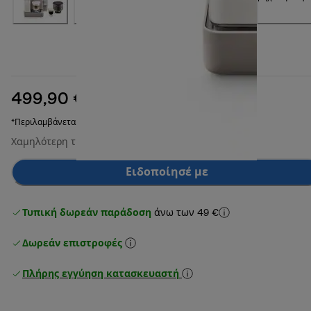
499,90 €
αρχική τιμή 799,90 €
799,90 €
(-38%)
*Περιλαμβάνεται ΦΠΑ
Χαμηλότερη τιμή τις τελευταίες 30 ημέρες
499,90 €
Ειδοποίησέ με
Τυπική δωρεάν παράδοση
άνω των 49 €
Δωρεάν επιστροφές
Πλήρης εγγύηση κατασκευαστή