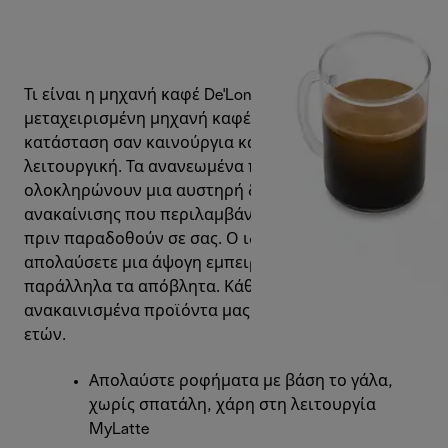
Τι είναι η μηχανή καφέ De'Longhi Renova; Είναι μια
μεταχειρισμένη μηχανή καφέ που έχει επανέλθει σε
κατάσταση σαν καινούργια και είναι 100%
λειτουργική. Τα ανανεωμένα προϊόντα της De’Longhi
ολοκληρώνουν μια αυστηρή διαδικασία
ανακαίνισης που περιλαμβάνει αρκετές δοκιμές
πριν παραδοθούν σε σας. Ο ιδανικός τρόπος για να
απολαύσετε μια άψογη εμπειρία καφέ, μειώνοντας
παράλληλα τα απόβλητα. Κάθε ένα από τα
ανακαινισμένα προϊόντα μας έχει εγγύηση δύο
ετών.
Απολαύστε ροφήματα με βάση το γάλα,
χωρίς σπατάλη, χάρη στη λειτουργία
MyLatte