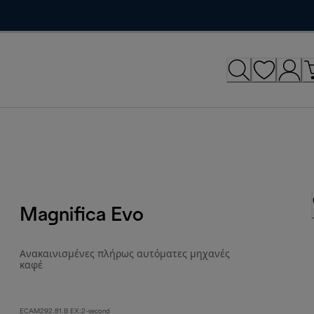
Magnifica Evo
Ανακαινισμένες πλήρως αυτόματες μηχανές
καφέ
ECAM292.81.B EX:2-second