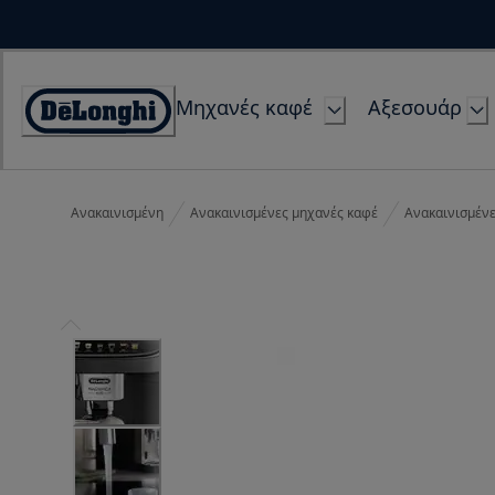
Skip
to
Content
Μηχανές καφέ
Αξεσουάρ
Accessibility
Statement
Ανακαινισμένη
Ανακαινισμένες μηχανές καφέ
Ανακαινισμέν