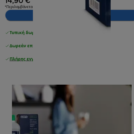
14,90 €
*Περιλαμβάνεται ΦΠΑ
Ειδοποίησέ με
Τυπική δωρεάν παράδοση
άνω των 49 €
Δωρεάν επιστροφές
Πλήρης εγγύηση κατασκευαστή