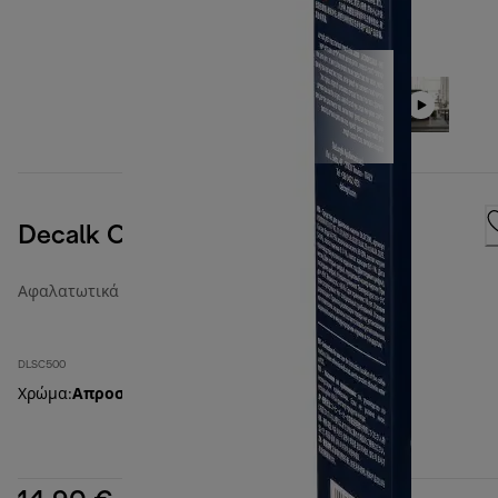
Decalk Care
Αφαλατωτικά και φίλτρα νερού
DLSC500
Χρώμα
:
Απροσδιόριστο