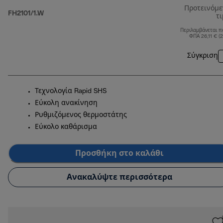
Προτεινόμ
FH2101/1.W
τ
Περιλαμβάνεται π
ΦΠΑ 26,11 € (
Σύγκριση
Τεχνολογία Rapid SHS
Εύκολη ανακίνηση
Ρυθμιζόμενος θερμοστάτης
Εύκολο καθάρισμα
Προσθήκη στο καλάθι
Ανακαλύψτε περισσότερα