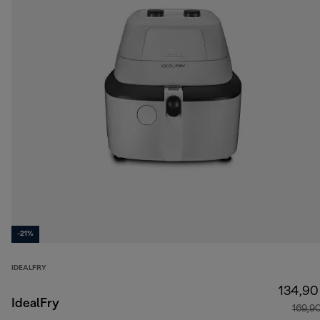
-21%
IDEALFRY
134,90
IdealFry
169,9