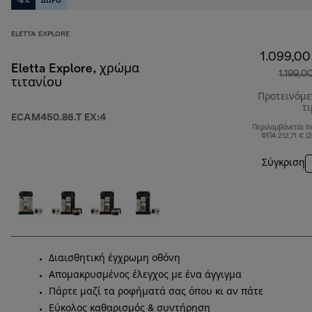
-8%
ΔΩΡΟ
ELETTA EXPLORE
1.099,00
Eletta Explore, χρώμα
1.199,0
τιτανίου
Προτεινόμ
τ
ECAM450.86.T EX:4
Περιλαμβάνεται π
ΦΠΑ 212,71 € (
Σύγκριση
Διαισθητική έγχρωμη οθόνη
Απομακρυσμένος έλεγχος με ένα άγγιγμα
Πάρτε μαζί τα ροφήματά σας όπου κι αν πάτε
Εύκολος καθαρισμός & συντήρηση