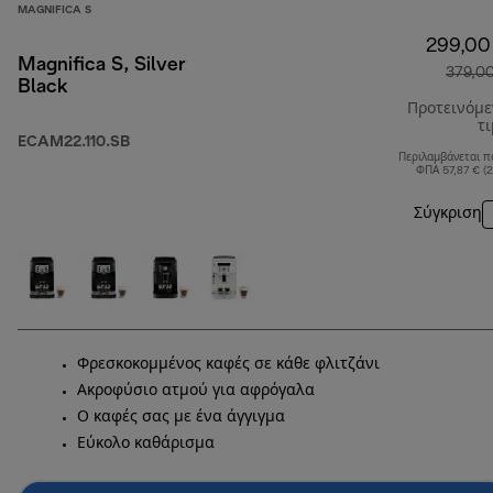
MAGNIFICA S
299,00
Magnifica S, Silver
379,0
Black
Προτεινόμ
τ
ECAM22.110.SB
Περιλαμβάνεται π
ΦΠΑ 57,87 € (
Σύγκριση
Φρεσκοκομμένος καφές σε κάθε φλιτζάνι
Ακροφύσιο ατμού για αφρόγαλα
Ο καφές σας με ένα άγγιγμα
Εύκολο καθάρισμα