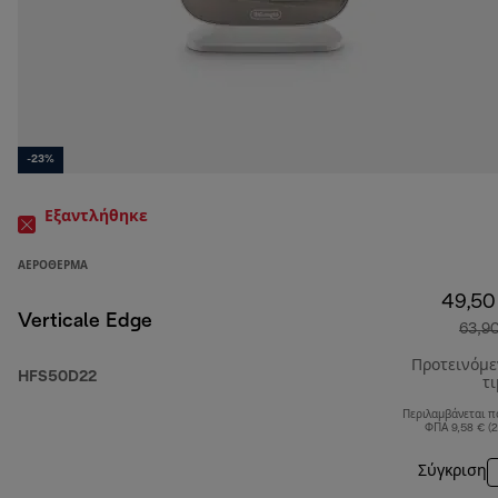
-23%
Εξαντλήθηκε
ΑΕΡΌΘΕΡΜΑ
49,50
Verticale Edge
63,9
Προτεινόμ
HFS50D22
τ
Περιλαμβάνεται π
ΦΠΑ 9,58 € (
Σύγκριση