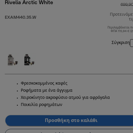
Rivelia Arctic White
699,9
Προτεινόμ
EXAM440.35.W
τ
Περιλαμβάνεται π
ΦΠΑ 115,94 € (
Σύγκριση
Φρεσκοκομμένος καφές
Ροφήματα με ένα άγγιγμα
Χειροκίνητο ακροφύσιο ατμού για αφρόγαλα
Ποικιλία ροφημάτων
Προσθήκη στο καλάθι