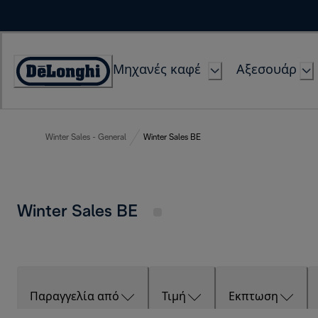
Skip
to
Content
Μηχανές καφέ
Αξεσουάρ
Accessibility
Statement
Winter Sales - General
Winter Sales BE
Winter Sales BE
Παραγγελία από
Τιμή
Εκπτωση