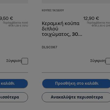
ΚΟΎΠΕΣ ΤΑΞΙΔΙΟΎ
9,50 €
12,90 €
Κεραμική κούπα
Περιλαμβάνεται ποσό
Περιλαμβάνεται πο
ΦΠΑ 1,09 € (13%)
ΦΠΑ 2,50 € (24
διπλού
τοιχώματος, 300
ml
DLSC067
Σύγκριση
Σύγκριση
 καλάθι
Προσθήκη στο καλάθι
ισσότερα
Ανακαλύψτε περισσότερα