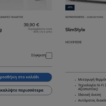
-21%
ΚΑΝΆΤΕΣ ΓΆΛΑΚΤΟΣ
ΘΕΡΜΟΠΟΜΠΟΊ - CONVECTORS
39,90 €
g
SlimStyle
Περιλαμβάνεται ποσό
ΦΠΑ 7,72 € (24%)
HCX9120E
Σύγκριση
ροσθήκη στο καλάθι
Μεταγωγή θερμό
Τεχνολογία Hi-Fi
Αξιοπιστίας)
καλύψτε περισσότερα
Ιδανική άνεση
Αυτόματος διακό