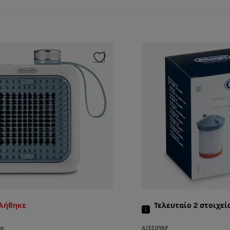
τλήθηκε
Τελευταίο 2
στοιχεί
SK
ΑΞΕΣΟΥΆΡ