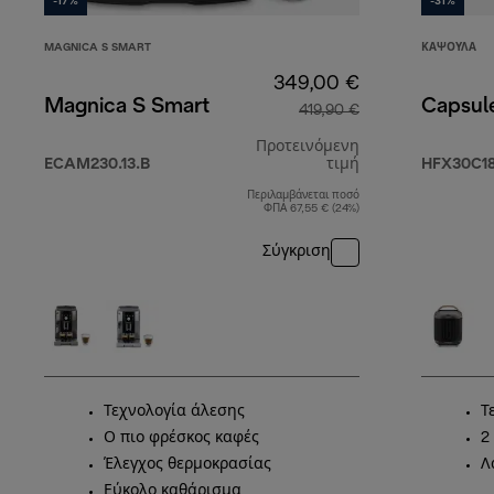
-17%
-31%
MAGNICA S SMART
ΚΆΨΟΥΛΑ
349,00 €
Magnica S Smart
Capsul
419,90 €
Προτεινόμενη
ECAM230.13.B
τιμή
HFX30C18
Περιλαμβάνεται ποσό
αρχική τιμή 419
ΦΠΑ 67,55 € (24%)
Σύγκριση
Τεχνολογία άλεσης
Τ
Ο πιο φρέσκος καφές
2
Έλεγχος θερμοκρασίας
Λ
Εύκολο καθάρισμα