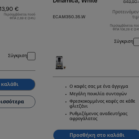
Dinamica, White
649,90
13,90 €
Προτεινόμε
Περιλαμβάνεται ποσό
ECAM350.35.W
τι
ΦΠΑ 2,69 € (24%)
Περιλαμβάνεται πο
ΦΠΑ 106,26 € (24
Σύγκριση
Σύγκριση
 καλάθι
Ο καφές σας με ένα άγγιγμα
Μεγάλη ποικιλία συνταγών
ισσότερα
Φρεσκοκομμένος καφές σε κάθε
φλιτζάνι
Ρυθμιζόμενος αναδευτήρας
αφρογάλατος
Προσθήκη στο καλάθι