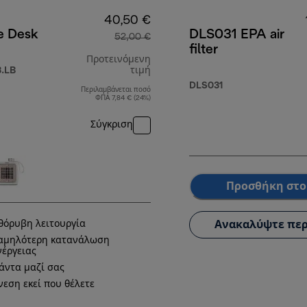
40,50 €
e Desk
DLS031 EPA air
52,00 €
filter
Προτεινόμενη
.LB
τιμή
DLS031
Περιλαμβάνεται ποσό
αρχική τιμή 52,00 €
ΦΠΑ 7,84 € (24%)
Σύγκριση
Προσθήκη στο
Ανακαλύψτε περ
θόρυβη λειτουργία
αμηλότερη κατανάλωση
νέργειας
άντα μαζί σας
νεση εκεί που θέλετε