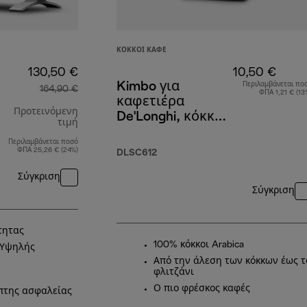
ΚΌΚΚΟΙ ΚΑΦΈ
130,50 €
10,50 €
Kimbo για
Περιλαμβάνεται πο
164,90 €
ΦΠΑ 1,21 € (13
καφετιέρα
Προτεινόμενη
De'Longhi, κόκκοι
τιμή
100% Arabica,
Περιλαμβάνεται ποσό
αρχική τιμή 164,90 €
250 g
ΦΠΑ 25,26 € (24%)
DLSC612
Σύγκριση
Σύγκριση
τητας
100% κόκκοι Arabica
 (Υψηλής
Από την άλεση των κόκκων έως τ
φλιτζάνι
Ο πιο φρέσκος καφές
πτης ασφαλείας