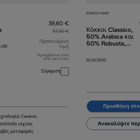
ΚΌΚΚΟΙ ΚΑΦΈ
39,60 €
e
Κόκκοι Classico,
57,00 €
50% Arabica και
Προτεινόμενη
50% Robusta,
.IW
τιμή
250 g
Περιλαμβάνεται ποσό
,90 €
αρχική τιμή 57,00 €
ΦΠΑ 7,66 € (24%)
DLSC600
Σύγκριση
Προσθήκη στο
εχνολογία Ceramic
Ανακαλύψτε περ
 επίπεδα ισχύος
αβές μεταφοράς