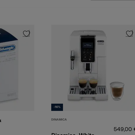
-16%
DINAMICA
α
549,00 