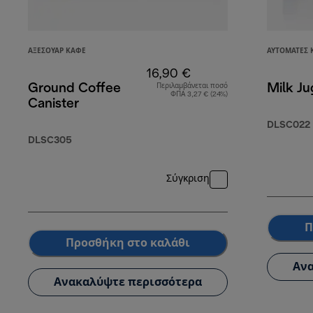
ΑΞΕΣΟΥΆΡ ΚΑΦΈ
ΑΥΤΌΜΑΤΕΣ 
16,90 €
Ground Coffee
Milk Ju
Περιλαμβάνεται ποσό
ΦΠΑ 3,27 € (24%)
Canister
DLSC022
DLSC305
Σύγκριση
Π
Προσθήκη στο καλάθι
Ανα
Ανακαλύψτε περισσότερα