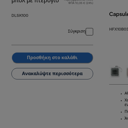
μπολ με πτερύγιο
ΦΠΑ 10,05 € (24%)
Capsul
DLSK100
HFX10B03
Σύγκριση
Προσθήκη στο καλάθι
Ανακαλύψτε περισσότερα
Α
Χ
ε
Π
Ά