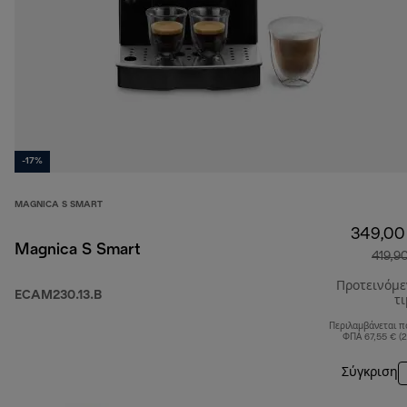
-17%
MAGNICA S SMART
349,00
Magnica S Smart
419,9
Προτεινόμ
ECAM230.13.B
τ
Περιλαμβάνεται π
ΦΠΑ 67,55 € (
Σύγκριση