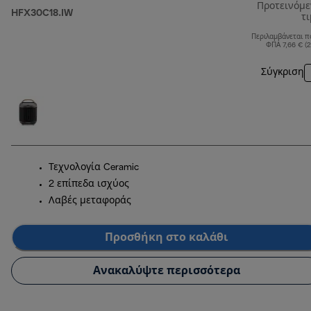
Προτεινόμ
HFX30C18.IW
τ
Περιλαμβάνεται π
ΦΠΑ 7,66 € (
Σύγκριση
Τεχνολογία Ceramic
2 επίπεδα ισχύος
Λαβές μεταφοράς
Προσθήκη στο καλάθι
Ανακαλύψτε περισσότερα