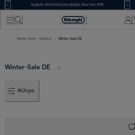
Skip
Δωρεάν αποστολή για αγορές άνω των 49€
to
Content
Accessibility
Statement
Winter Sales - General
Winter-Sale DE
Winter-Sale DE
Φίλτρο