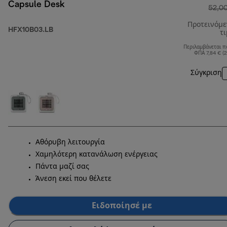
Capsule Desk
52,0
Προτεινόμ
HFX10B03.LB
τ
Περιλαμβάνεται π
ΦΠΑ 7,84 € (
Σύγκριση
Αθόρυβη λειτουργία
Χαμηλότερη κατανάλωση ενέργειας
Πάντα μαζί σας
Άνεση εκεί που θέλετε
Ειδοποίησέ με