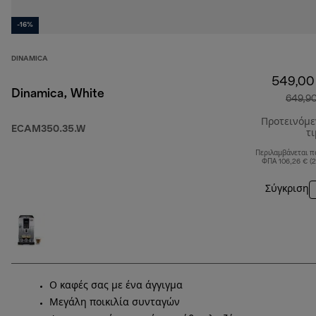
-16%
DINAMICA
549,00
Dinamica, White
649,9
Προτεινόμ
ECAM350.35.W
τ
Περιλαμβάνεται π
ΦΠΑ 106,26 € (
Σύγκριση
Ο καφές σας με ένα άγγιγμα
Μεγάλη ποικιλία συνταγών