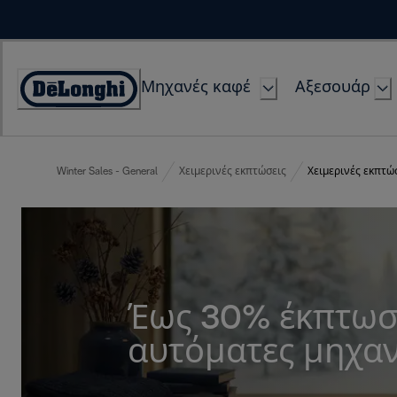
Skip
to
Content
Μηχανές καφέ
Αξεσουάρ
Accessibility
Statement
Winter Sales - General
Χειμερινές εκπτώσεις
Χειμερινές εκπτώ
Έως 30% έκπτωσ
αυτόματες μηχαν