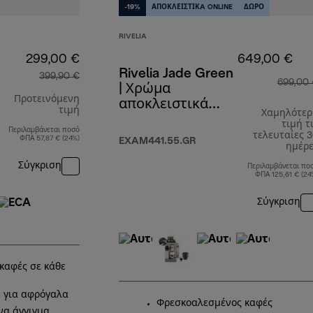
-19%
ΑΠΟΚΛΕΙΣΤΙΚA ONLINE
ΔΩΡΟ
RIVELIA
299,00 €
649,00 €
Rivelia Jade Green
399,90 €
699,00
| Χρώμα
Προτεινόμενη
αποκλειστικά
τιμή
Χαμηλότερ
διαθέσιμο online
τιμή τ
Περιλαμβάνεται ποσό
αρχική τιμή 399,90 €
τελευταίες 
ΦΠΑ 57,87 € (24%)
EXAM441.55.GR
ημέρ
Σύγκριση
Περιλαμβάνεται πο
ΦΠΑ 125,61 € (24
Σύγκριση
καφές σε κάθε
 για αφρόγαλα
Φρεσκοαλεσμένος καφές
να άγγιγμα