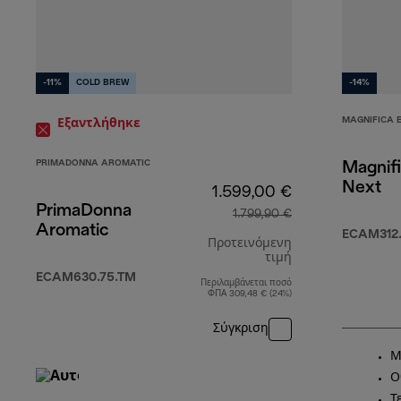
-11%
COLD BREW
-14%
MAGNIFICA 
Εξαντλήθηκε
PRIMADONNA AROMATIC
Magnif
Next
1.599,00 €
PrimaDonna
1.799,90 €
Aromatic
ECAM312.
Προτεινόμενη
τιμή
ECAM630.75.TM
Περιλαμβάνεται ποσό
αρχική τιμή 1.7
ΦΠΑ 309,48 € (24%)
Σύγκριση
Μ
Ο
Τ