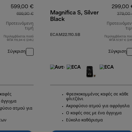
599,00 €
299,00 
Magnifica S, Silver
699,90 €
379,00
Black
Προτεινόμενη
Προτεινόμε
τιμή
τι
ECAM22.110.SB
Περιλαμβάνεται ποσό
Περιλαμβάνεται πο
αρχική τιμή 699,90 €
ΦΠΑ 115,94 € (24%)
ΦΠΑ 57,87 € (24
Σύγκριση
Σύγκριση
καφές
Φρεσκοκομμένος καφές σε κάθε
φλιτζάνι
 άγγιγμα
Ακροφύσιο ατμού για αφρόγαλα
φύσιο ατμού για
Ο καφές σας με ένα άγγιγμα
των
Εύκολο καθάρισμα