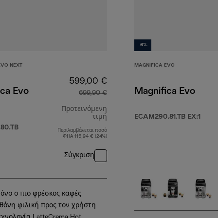
-6%
EVO NEXT
MAGNIFICA EVO
599,00 €
ica Evo
Magnifica Evo
699,90 €
Προτεινόμενη
τιμή
ECAM290.81.TB EX:1
80.TB
Περιλαμβάνεται ποσό
αρχική τιμή 699,90 €
ΦΠΑ 115,94 € (24%)
Σύγκριση
99,90 €
όνο ο πιο φρέσκος καφές
θόνη φιλική προς τον χρήστη
εχνολογία LatteCrema Hot