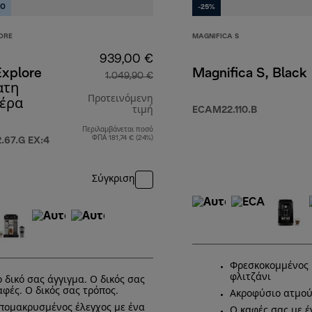
ΡΟ
-25%
ORE
MAGNIFICA S
939,00 €
Explore
Magnifica S, Black
1.049,90 €
ατη
Προτεινόμενη
έρα
τιμή
ECAM22.110.B
Περιλαμβάνεται ποσό
αρχική τιμή 1.049,90 €
ΦΠΑ 181,74 € (24%)
67.G EX:4
Σύγκριση
Φρεσκοκομμένος 
φλιτζάνι
ο δικό σας άγγιγμα. Ο δικός σας
αφές. Ο δικός σας τρόπος.
Ακροφύσιο ατμού
πομακρυσμένος έλεγχος με ένα
Ο καφές σας με έ