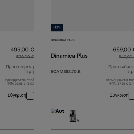
-22%
DINAMICA PLUS
499,00 €
659,00 
Dinamica Plus
529,00 €
849,90
Προτεινόμενη
Προτεινόμε
τιμή
ECAM382.70.B
τι
Περιλαμβάνεται ποσό
Περιλαμβάνεται πο
αρχική τιμή 529,00 €
ΦΠΑ 96,58 € (24%)
ΦΠΑ 127,55 € (24
Σύγκριση
Σύγκριση