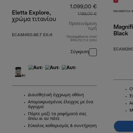
1.099,00 €
MAGNIFICA 
Eletta Explore,
1.199,00 €
χρώμα τιτανίου
Προτεινόμενη
Magnifi
τιμή
Black
ECAM450.86.T EX:4
Περιλαμβάνεται ποσό
αρχική τιμή 1.1
ΦΠΑ 212,71 € (24%)
ECAM290.
Σύγκριση
Ο
Διαισθητική έγχρωμη οθόνη
Έ
Απομακρυσμένος έλεγχος με ένα
Α
άγγιγμα
Μ
Πάρτε μαζί τα ροφήματά σας
όπου κι αν πάτε
Εύκολος καθαρισμός & συντήρηση