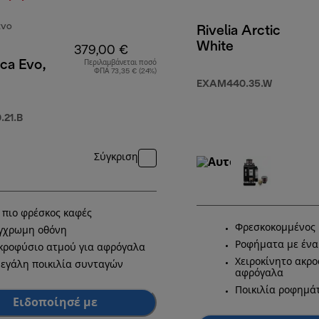
EVO
Rivelia Arctic
White
379,00 €
ca Evo,
Περιλαμβάνεται ποσό
ΦΠΑ 73,35 € (24%)
EXAM440.35.W
99,00 €
21.B
Σύγκριση
 πιο φρέσκος καφές
Φρεσκοκομμένος 
γχρωμη οθόνη
Ροφήματα με ένα
κροφύσιο ατμού για αφρόγαλα
Χειροκίνητο ακρο
εγάλη ποικιλία συνταγών
αφρόγαλα
Ποικιλία ροφημά
Ειδοποίησέ με