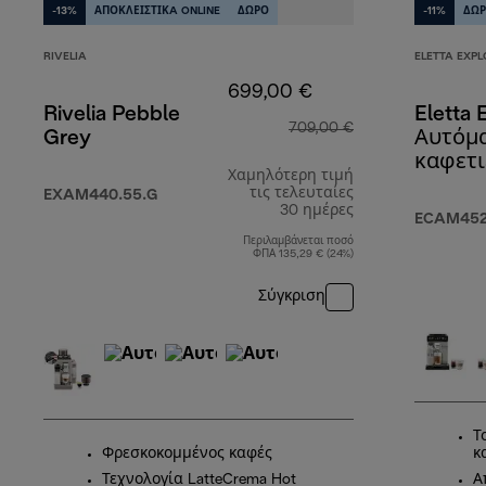
-13%
ΑΠΟΚΛΕΙΣΤΙΚA ONLINE
ΔΩΡΟ
-11%
ΔΩ
RIVELIA
ELETTA EXPL
699,00 €
Rivelia Pebble
Eletta 
709,00 €
Grey
Αυτόμ
καφετι
Χαμηλότερη τιμή
τις τελευταίες
EXAM440.55.G
30 ημέρες
ECAM452.
Περιλαμβάνεται ποσό
ΦΠΑ 135,29 € (24%)
Σύγκριση
Τ
Φρεσκοκομμένος καφές
κ
Τεχνολογία LatteCrema Hot
Α