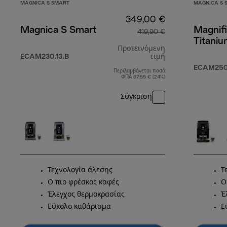
MAGNICA S SMART
MAGNICA S 
349,00 €
Magnica S Smart
Magnifi
419,90 €
Titani
Προτεινόμενη
ECAM230.13.B
τιμή
ECAM250
Περιλαμβάνεται ποσό
αρχική τιμή 419
ΦΠΑ 67,55 € (24%)
Σύγκριση
Τεχνολογία άλεσης
Τ
Ο πιο φρέσκος καφές
Ο
Έλεγχος θερμοκρασίας
Έ
Εύκολο καθάρισμα
Ε