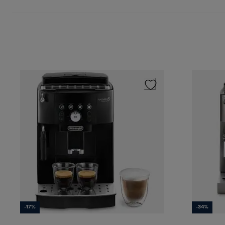
-17%
-34%