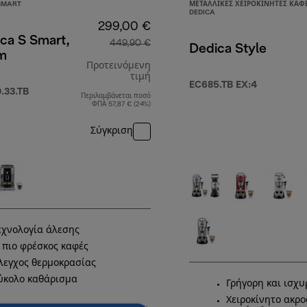
SMART
ΜΕΤΑΛΛΙΚΈΣ ΧΕΙΡΟΚΊΝΗΤΕΣ ΚΑΦΕ
DEDICA
299,00 €
ca S Smart,
449,90 €
Dedica Style
um
Προτεινόμενη
τιμή
EC685.TB EX:4
.33.TB
Περιλαμβάνεται ποσό
,90 €
αρχική τιμή 449,90 €
ΦΠΑ 57,87 € (24%)
Σύγκριση
εχνολογία άλεσης
 πιο φρέσκος καφές
λεγχος θερμοκρασίας
ύκολο καθάρισμα
Γρήγορη και ισχυ
Χειροκίνητο ακρο