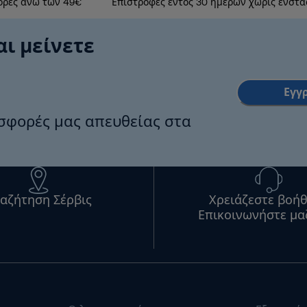
ορές άνω των 49€
Επιστροφές εντός 30 ημερών χωρίς ενστά
αι μείνετε
Εγγ
οσφορές μας απευθείας στα
αζήτηση Σέρβις
Χρειάζεστε βοήθ
Επικοινωνήστε μα