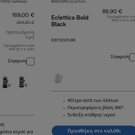
ΤΙΈΡΕΣ ESPRESSO
ΒΡΑΣΤΉΡΕΣ ECLETTICA
89,90 €
169,00 €
Eclettica Bold
Περιλαμβάνεται πο
ΦΠΑ 17,40 € (24
244,90 €
Black
Προτεινόμενη
τιμή
KBY2001.BK
Περιλαμβάνεται ποσό
αρχική τιμή 244,90 €
ΦΠΑ 32,71 € (24%)
Σύγκριση
Σύγκριση
Φίλτρο κατά των αλάτων
Περιστρεφόμενη βάση 360°
Ένδειξη στάθμης νερού
ρή
Προσθήκη στο καλάθι
φύσιο ατμού για