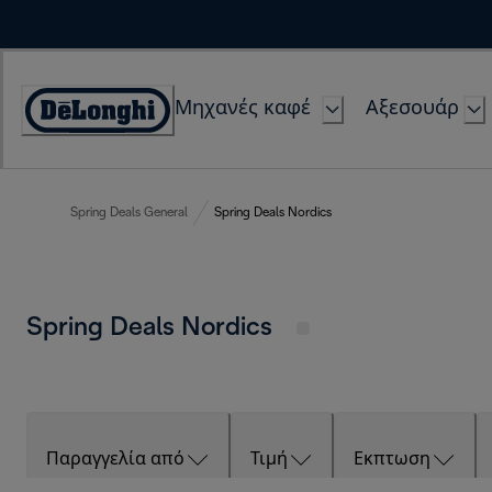
Skip
to
Content
Μηχανές καφέ
Αξεσουάρ
Accessibility
Statement
Spring Deals General
Spring Deals Nordics
Spring Deals Nordics
Παραγγελία από
Τιμή
Εκπτωση