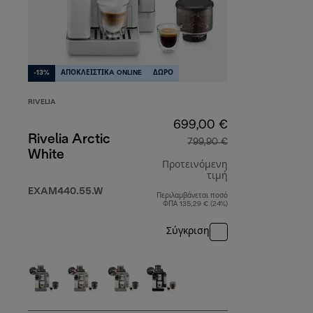
-13%
ΑΠΟΚΛΕΙΣΤΙΚA ONLINE
ΔΩΡΟ
RIVELIA
699,00 €
Rivelia Arctic
799,90 €
White
Προτεινόμενη
τιμή
EXAM440.55.W
Περιλαμβάνεται ποσό
αρχική τιμή 79
ΦΠΑ 135,29 € (24%)
Σύγκριση