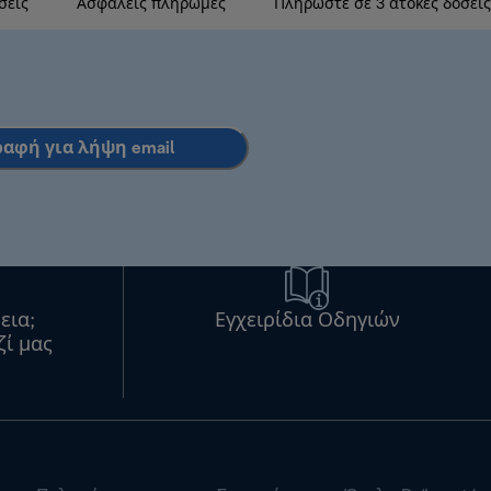
σεις
Ασφαλείς πληρωμές
Πληρώστε σε 3 άτοκες δόσεις
ραφή για λήψη email
εια;
Εγχειρίδια Οδηγιών
ζί μας